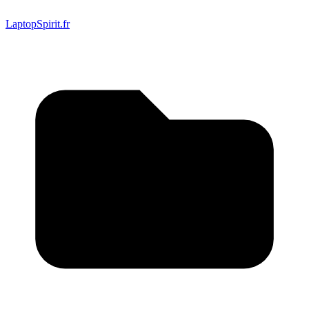
LaptopSpirit.fr