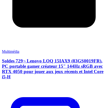
Multimédia
Soldes 729¬ Lenovo LOQ 15IAX9 (83GS0019FR),
PC portable gamer créateur 15" 144Hz sRGB avec
RTX 4050 pour jouer aux jeux récents et Intel Core
i5-H