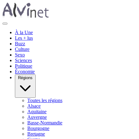
À la Une
Les + lus
Buzz
Culture
Sexo
Sciences
Politique
Économie
Régions
Toutes les régions
Alsace
Aquitaine
Auvergne
Basse-Normandie
Bourgogne
Bretagne