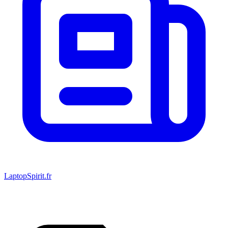
LaptopSpirit.fr