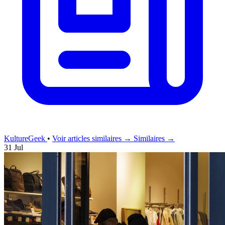
KultureGeek
•
Voir articles similaires →
Similaires →
31 Jul