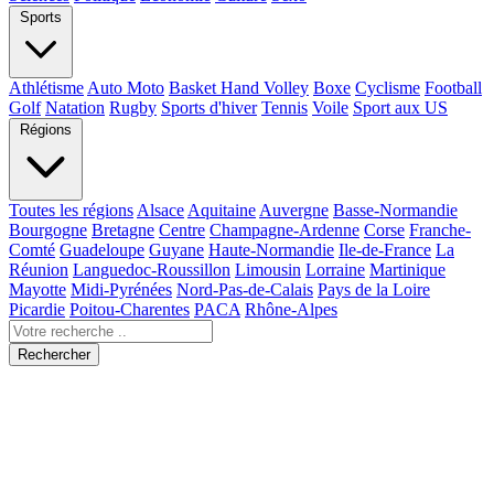
Sports
Athlétisme
Auto Moto
Basket Hand Volley
Boxe
Cyclisme
Football
Golf
Natation
Rugby
Sports d'hiver
Tennis
Voile
Sport aux US
Régions
Toutes les régions
Alsace
Aquitaine
Auvergne
Basse-Normandie
Bourgogne
Bretagne
Centre
Champagne-Ardenne
Corse
Franche-
Comté
Guadeloupe
Guyane
Haute-Normandie
Ile-de-France
La
Réunion
Languedoc-Roussillon
Limousin
Lorraine
Martinique
Mayotte
Midi-Pyrénées
Nord-Pas-de-Calais
Pays de la Loire
Picardie
Poitou-Charentes
PACA
Rhône-Alpes
Rechercher