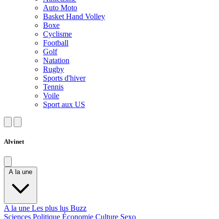
Auto Moto
Basket Hand Volley
Boxe
Cyclisme
Football
Golf
Natation
Rugby
Sports d'hiver
Tennis
Voile
Sport aux US
Alvinet
A la une
A la une
Les plus lus
Buzz
Sciences
Politique
Économie
Culture
Sexo