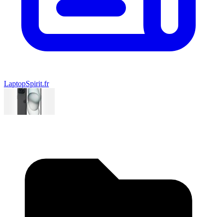
LaptopSpirit.fr