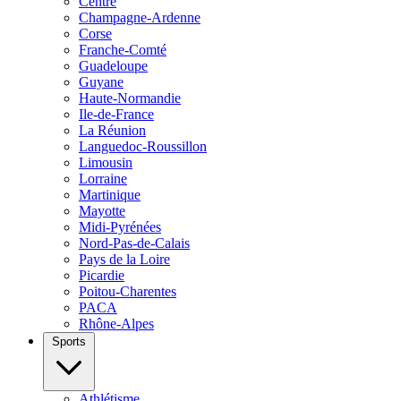
Centre
Champagne-Ardenne
Corse
Franche-Comté
Guadeloupe
Guyane
Haute-Normandie
Ile-de-France
La Réunion
Languedoc-Roussillon
Limousin
Lorraine
Martinique
Mayotte
Midi-Pyrénées
Nord-Pas-de-Calais
Pays de la Loire
Picardie
Poitou-Charentes
PACA
Rhône-Alpes
Sports
Athlétisme