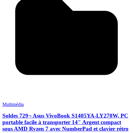
Multimédia
Soldes 729¬ Asus VivoBook S1405YA-LY270W, PC
portable facile à transporter 14" Argent compact
sous AMD Ryzen 7 avec NumberPad et clavier rétro