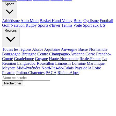
Sports
Athlétisme
Auto Moto
Basket Hand Volley
Boxe
Cyclisme
Football
Golf
Natation
Rugby
Sports d'hiver
Tennis
Voile
Sport aux US
Régions
Toutes les régions
Alsace
Aquitaine
Auvergne
Basse-Normandie
Bourgogne
Bretagne
Centre
Champagne-Ardenne
Corse
Franche-
Comté
Guadeloupe
Guyane
Haute-Normandie
Ile-de-France
La
Réunion
Languedoc-Roussillon
Limousin
Lorraine
Martinique
Mayotte
Midi-Pyrénées
Nord-Pas-de-Calais
Pays de la Loire
Picardie
Poitou-Charentes
PACA
Rhône-Alpes
Rechercher