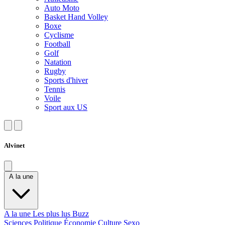
Auto Moto
Basket Hand Volley
Boxe
Cyclisme
Football
Golf
Natation
Rugby
Sports d'hiver
Tennis
Voile
Sport aux US
Alvinet
A la une
A la une
Les plus lus
Buzz
Sciences
Politique
Économie
Culture
Sexo