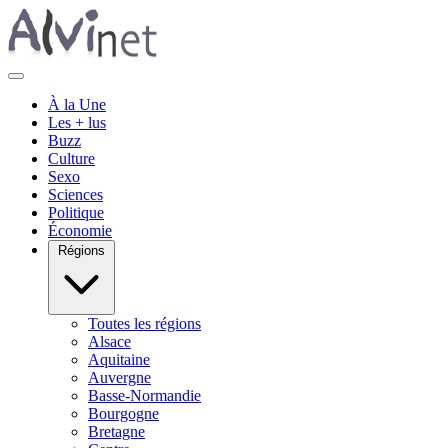
À la Une
Les + lus
Buzz
Culture
Sexo
Sciences
Politique
Économie
Régions
Toutes les régions
Alsace
Aquitaine
Auvergne
Basse-Normandie
Bourgogne
Bretagne