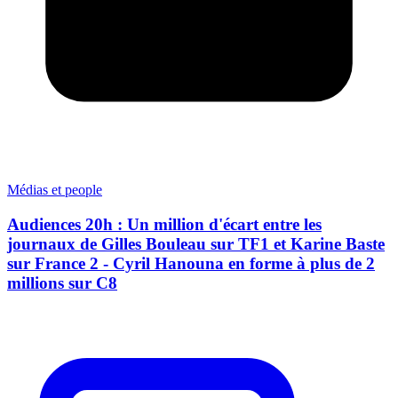
Médias et people
Audiences 20h : Un million d'écart entre les
journaux de Gilles Bouleau sur TF1 et Karine Baste
sur France 2 - Cyril Hanouna en forme à plus de 2
millions sur C8