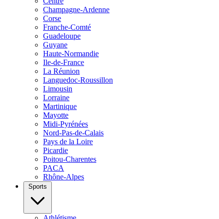
Centre
Champagne-Ardenne
Corse
Franche-Comté
Guadeloupe
Guyane
Haute-Normandie
Ile-de-France
La Réunion
Languedoc-Roussillon
Limousin
Lorraine
Martinique
Mayotte
Midi-Pyrénées
Nord-Pas-de-Calais
Pays de la Loire
Picardie
Poitou-Charentes
PACA
Rhône-Alpes
Sports
Athlétisme