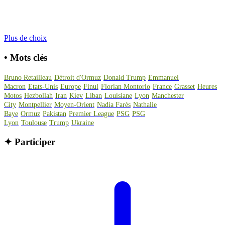
Plus de choix
•
Mots clés
Bruno Retailleau
Détroit d'Ormuz
Donald Trump
Emmanuel
Macron
Etats-Unis
Europe
Finul
Florian Montorio
France
Grasset
Heures
Motos
Hezbollah
Iran
Kiev
Liban
Louisiane
Lyon
Manchester
City
Montpellier
Moyen-Orient
Nadia Farès
Nathalie
Baye
Ormuz
Pakistan
Premier League
PSG
PSG
Lyon
Toulouse
Trump
Ukraine
✦
Participer