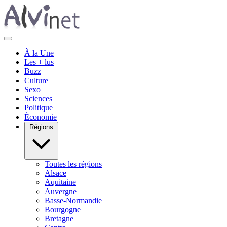
À la Une
Les + lus
Buzz
Culture
Sexo
Sciences
Politique
Économie
Régions
Toutes les régions
Alsace
Aquitaine
Auvergne
Basse-Normandie
Bourgogne
Bretagne