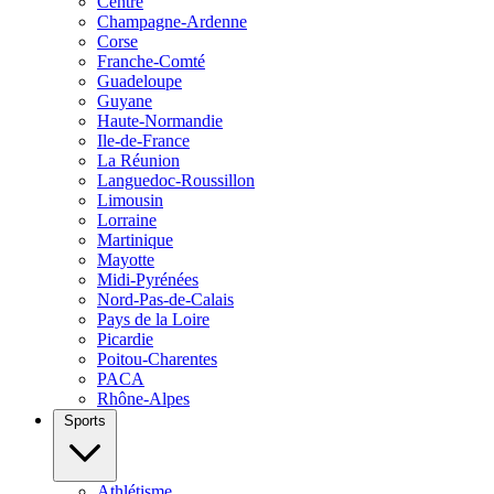
Centre
Champagne-Ardenne
Corse
Franche-Comté
Guadeloupe
Guyane
Haute-Normandie
Ile-de-France
La Réunion
Languedoc-Roussillon
Limousin
Lorraine
Martinique
Mayotte
Midi-Pyrénées
Nord-Pas-de-Calais
Pays de la Loire
Picardie
Poitou-Charentes
PACA
Rhône-Alpes
Sports
Athlétisme