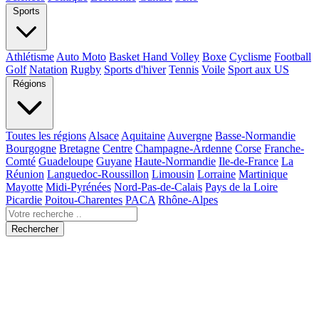
Sports
Athlétisme
Auto Moto
Basket Hand Volley
Boxe
Cyclisme
Football
Golf
Natation
Rugby
Sports d'hiver
Tennis
Voile
Sport aux US
Régions
Toutes les régions
Alsace
Aquitaine
Auvergne
Basse-Normandie
Bourgogne
Bretagne
Centre
Champagne-Ardenne
Corse
Franche-
Comté
Guadeloupe
Guyane
Haute-Normandie
Ile-de-France
La
Réunion
Languedoc-Roussillon
Limousin
Lorraine
Martinique
Mayotte
Midi-Pyrénées
Nord-Pas-de-Calais
Pays de la Loire
Picardie
Poitou-Charentes
PACA
Rhône-Alpes
Rechercher