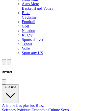
Auto Moto
Basket Hand Volley
Boxe
Cyclisme
Football
Golf
Natation
Rugby
Sports d'hiver
Tennis
Voile
Sport aux US
Alvinet
A la une
A la une
Les plus lus
Buzz
Sciences
Politique
Économie
Culture
Sexo