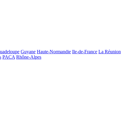
uadeloupe
Guyane
Haute-Normandie
Ile-de-France
La Réunion
s
PACA
Rhône-Alpes