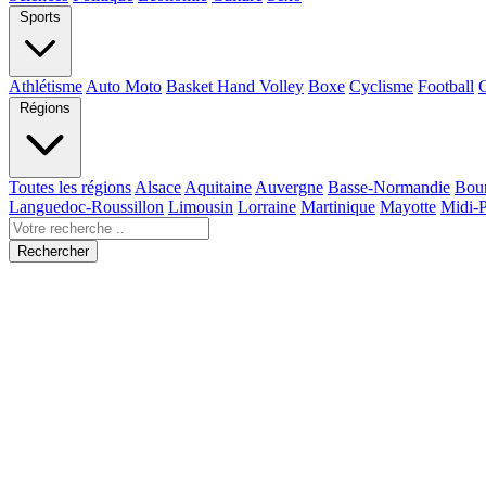
Sports
Athlétisme
Auto Moto
Basket Hand Volley
Boxe
Cyclisme
Football
Régions
Toutes les régions
Alsace
Aquitaine
Auvergne
Basse-Normandie
Bou
Languedoc-Roussillon
Limousin
Lorraine
Martinique
Mayotte
Midi-
Rechercher