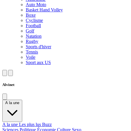
Auto Moto
Basket Hand Volley
Boxe
Cyclisme
Football
Golf
Natation
Rugby
Sports d'hiver
Tennis
Voile
Sport aux US
Alvinet
A la une
A la une
Les plus lus
Buzz
Sciences
Politique
Économie
Culture
Sexo