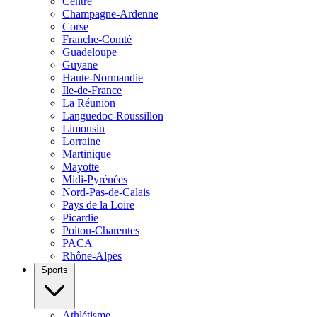
Centre
Champagne-Ardenne
Corse
Franche-Comté
Guadeloupe
Guyane
Haute-Normandie
Ile-de-France
La Réunion
Languedoc-Roussillon
Limousin
Lorraine
Martinique
Mayotte
Midi-Pyrénées
Nord-Pas-de-Calais
Pays de la Loire
Picardie
Poitou-Charentes
PACA
Rhône-Alpes
Sports
Athlétisme