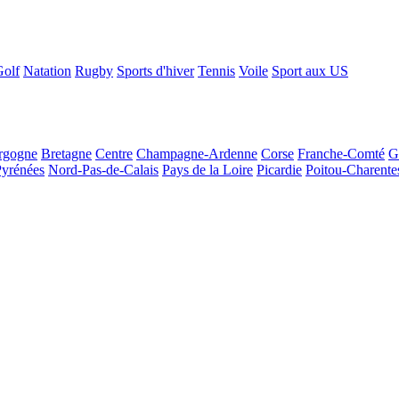
Golf
Natation
Rugby
Sports d'hiver
Tennis
Voile
Sport aux US
rgogne
Bretagne
Centre
Champagne-Ardenne
Corse
Franche-Comté
G
Pyrénées
Nord-Pas-de-Calais
Pays de la Loire
Picardie
Poitou-Charente