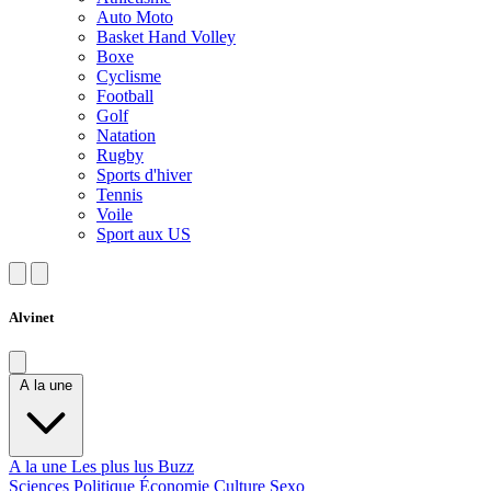
Auto Moto
Basket Hand Volley
Boxe
Cyclisme
Football
Golf
Natation
Rugby
Sports d'hiver
Tennis
Voile
Sport aux US
Alvinet
A la une
A la une
Les plus lus
Buzz
Sciences
Politique
Économie
Culture
Sexo