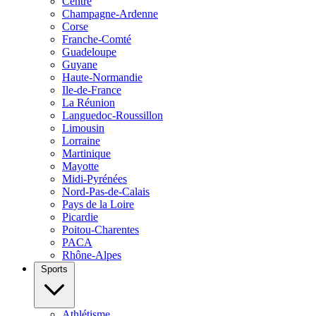
Centre
Champagne-Ardenne
Corse
Franche-Comté
Guadeloupe
Guyane
Haute-Normandie
Ile-de-France
La Réunion
Languedoc-Roussillon
Limousin
Lorraine
Martinique
Mayotte
Midi-Pyrénées
Nord-Pas-de-Calais
Pays de la Loire
Picardie
Poitou-Charentes
PACA
Rhône-Alpes
Sports
Athlétisme