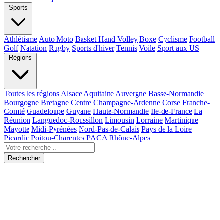
Sports
Athlétisme
Auto Moto
Basket Hand Volley
Boxe
Cyclisme
Football
Golf
Natation
Rugby
Sports d'hiver
Tennis
Voile
Sport aux US
Régions
Toutes les régions
Alsace
Aquitaine
Auvergne
Basse-Normandie
Bourgogne
Bretagne
Centre
Champagne-Ardenne
Corse
Franche-
Comté
Guadeloupe
Guyane
Haute-Normandie
Ile-de-France
La
Réunion
Languedoc-Roussillon
Limousin
Lorraine
Martinique
Mayotte
Midi-Pyrénées
Nord-Pas-de-Calais
Pays de la Loire
Picardie
Poitou-Charentes
PACA
Rhône-Alpes
Rechercher