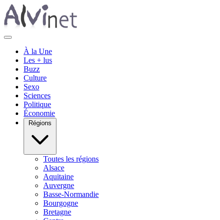
À la Une
Les + lus
Buzz
Culture
Sexo
Sciences
Politique
Économie
Régions
Toutes les régions
Alsace
Aquitaine
Auvergne
Basse-Normandie
Bourgogne
Bretagne