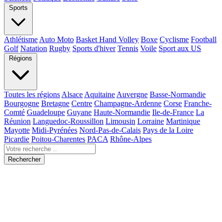
Sports
Athlétisme
Auto Moto
Basket Hand Volley
Boxe
Cyclisme
Football
Golf
Natation
Rugby
Sports d'hiver
Tennis
Voile
Sport aux US
Régions
Toutes les régions
Alsace
Aquitaine
Auvergne
Basse-Normandie
Bourgogne
Bretagne
Centre
Champagne-Ardenne
Corse
Franche-
Comté
Guadeloupe
Guyane
Haute-Normandie
Ile-de-France
La
Réunion
Languedoc-Roussillon
Limousin
Lorraine
Martinique
Mayotte
Midi-Pyrénées
Nord-Pas-de-Calais
Pays de la Loire
Picardie
Poitou-Charentes
PACA
Rhône-Alpes
Rechercher