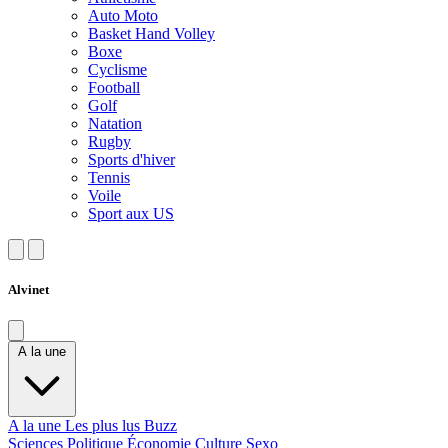
Auto Moto
Basket Hand Volley
Boxe
Cyclisme
Football
Golf
Natation
Rugby
Sports d'hiver
Tennis
Voile
Sport aux US
Alvinet
A la une
A la une
Les plus lus
Buzz
Sciences
Politique
Économie
Culture
Sexo