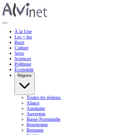
À la Une
Les + lus
Buzz
Culture
Sexo
Sciences
Politique
Économie
Régions
Toutes les régions
Alsace
Aquitaine
Auvergne
Basse-Normandie
Bourgogne
Bretagne