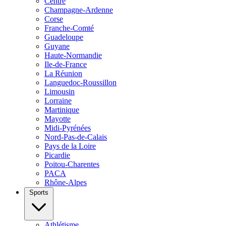
Centre
Champagne-Ardenne
Corse
Franche-Comté
Guadeloupe
Guyane
Haute-Normandie
Ile-de-France
La Réunion
Languedoc-Roussillon
Limousin
Lorraine
Martinique
Mayotte
Midi-Pyrénées
Nord-Pas-de-Calais
Pays de la Loire
Picardie
Poitou-Charentes
PACA
Rhône-Alpes
Sports
Athlétisme