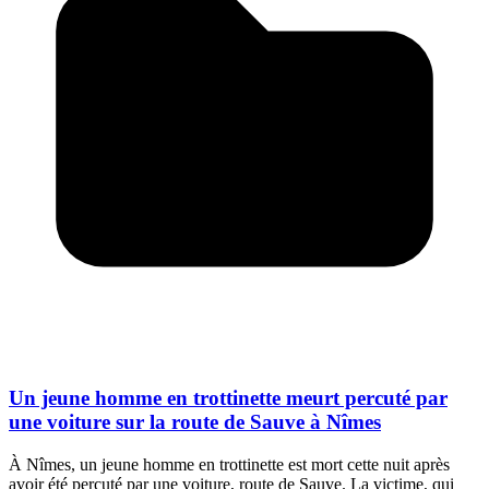
Un jeune homme en trottinette meurt percuté par
une voiture sur la route de Sauve à Nîmes
À Nîmes, un jeune homme en trottinette est mort cette nuit après
avoir été percuté par une voiture, route de Sauve. La victime, qui