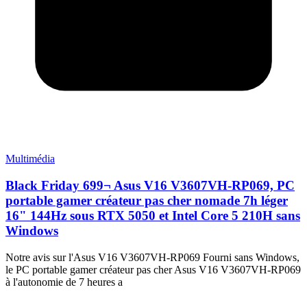
Multimédia
Black Friday 699¬ Asus V16 V3607VH-RP069, PC
portable gamer créateur pas cher nomade 7h léger
16" 144Hz sous RTX 5050 et Intel Core 5 210H sans
Windows
Notre avis sur l'Asus V16 V3607VH-RP069 Fourni sans Windows,
le PC portable gamer créateur pas cher Asus V16 V3607VH-RP069
à l'autonomie de 7 heures a