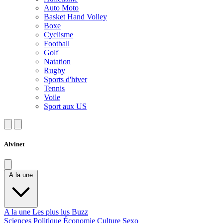
Auto Moto
Basket Hand Volley
Boxe
Cyclisme
Football
Golf
Natation
Rugby
Sports d'hiver
Tennis
Voile
Sport aux US
Alvinet
A la une
A la une
Les plus lus
Buzz
Sciences
Politique
Économie
Culture
Sexo