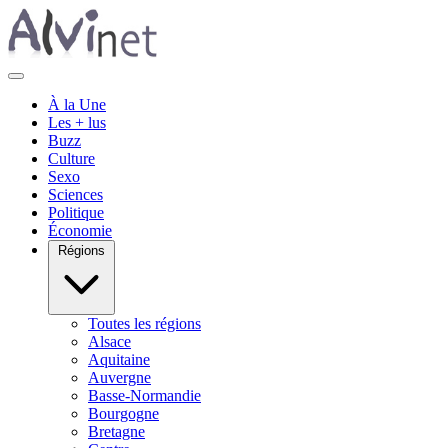
À la Une
Les + lus
Buzz
Culture
Sexo
Sciences
Politique
Économie
Régions
Toutes les régions
Alsace
Aquitaine
Auvergne
Basse-Normandie
Bourgogne
Bretagne