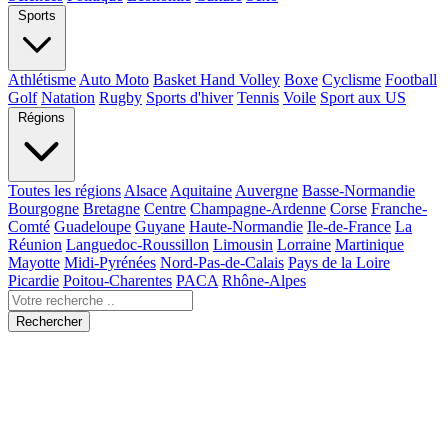
Sports
Athlétisme
Auto Moto
Basket Hand Volley
Boxe
Cyclisme
Football
Golf
Natation
Rugby
Sports d'hiver
Tennis
Voile
Sport aux US
Régions
Toutes les régions
Alsace
Aquitaine
Auvergne
Basse-Normandie
Bourgogne
Bretagne
Centre
Champagne-Ardenne
Corse
Franche-
Comté
Guadeloupe
Guyane
Haute-Normandie
Ile-de-France
La
Réunion
Languedoc-Roussillon
Limousin
Lorraine
Martinique
Mayotte
Midi-Pyrénées
Nord-Pas-de-Calais
Pays de la Loire
Picardie
Poitou-Charentes
PACA
Rhône-Alpes
Rechercher