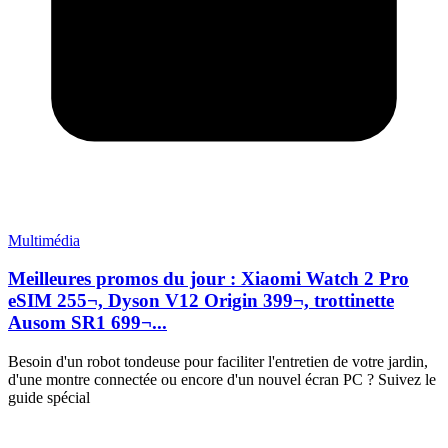
Multimédia
Meilleures promos du jour : Xiaomi Watch 2 Pro
eSIM 255¬, Dyson V12 Origin 399¬, trottinette
Ausom SR1 699¬...
Besoin d'un robot tondeuse pour faciliter l'entretien de votre jardin,
d'une montre connectée ou encore d'un nouvel écran PC ? Suivez le
guide spécial