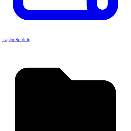
LaptopSpirit.fr