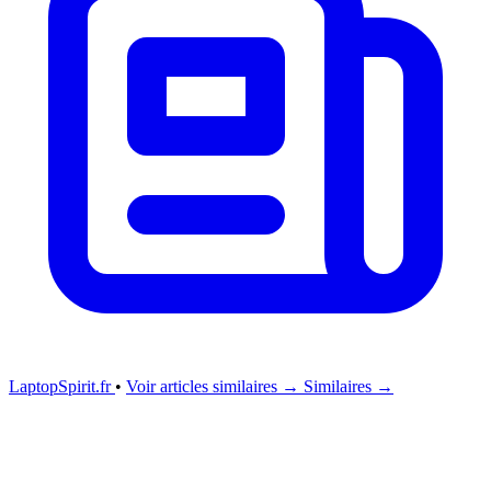
LaptopSpirit.fr
•
Voir articles similaires →
Similaires →