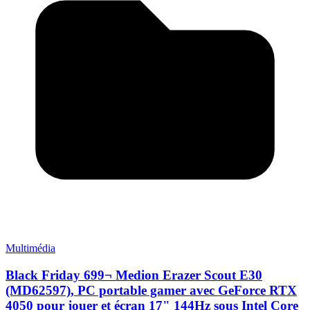
Multimédia
Black Friday 699¬ Medion Erazer Scout E30
(MD62597), PC portable gamer avec GeForce RTX
4050 pour jouer et écran 17" 144Hz sous Intel Core