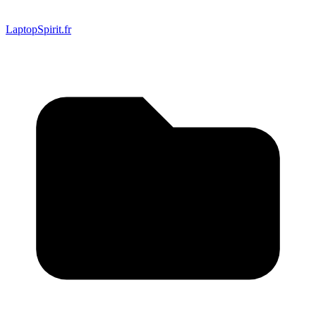
LaptopSpirit.fr