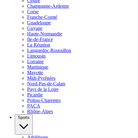
Centre
Champagne-Ardenne
Corse
Franche-Comté
Guadeloupe
Guyane
Haute-Normandie
Ile-de-France
La Réunion
Languedoc-Roussillon
Limousin
Lorraine
Martinique
Mayotte
Midi-Pyrénées
Nord-Pas-de-Calais
Pays de la Loire
Picardie
Poitou-Charentes
PACA
Rhône-Alpes
Sports
Athlétisme