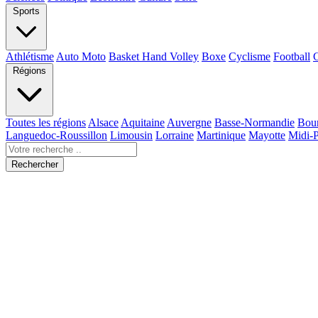
Sports
Athlétisme
Auto Moto
Basket Hand Volley
Boxe
Cyclisme
Football
Régions
Toutes les régions
Alsace
Aquitaine
Auvergne
Basse-Normandie
Bou
Languedoc-Roussillon
Limousin
Lorraine
Martinique
Mayotte
Midi-
Rechercher