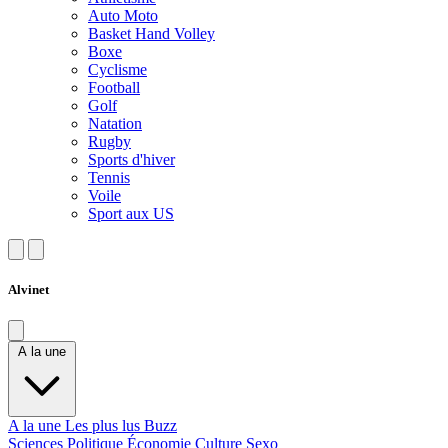
Auto Moto
Basket Hand Volley
Boxe
Cyclisme
Football
Golf
Natation
Rugby
Sports d'hiver
Tennis
Voile
Sport aux US
Alvinet
A la une
A la une
Les plus lus
Buzz
Sciences
Politique
Économie
Culture
Sexo