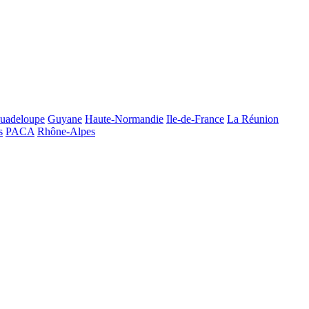
uadeloupe
Guyane
Haute-Normandie
Ile-de-France
La Réunion
s
PACA
Rhône-Alpes