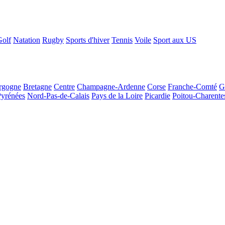
Golf
Natation
Rugby
Sports d'hiver
Tennis
Voile
Sport aux US
rgogne
Bretagne
Centre
Champagne-Ardenne
Corse
Franche-Comté
G
Pyrénées
Nord-Pas-de-Calais
Pays de la Loire
Picardie
Poitou-Charente