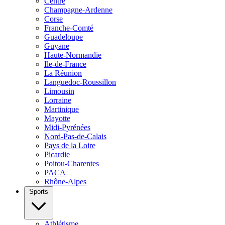
Centre
Champagne-Ardenne
Corse
Franche-Comté
Guadeloupe
Guyane
Haute-Normandie
Ile-de-France
La Réunion
Languedoc-Roussillon
Limousin
Lorraine
Martinique
Mayotte
Midi-Pyrénées
Nord-Pas-de-Calais
Pays de la Loire
Picardie
Poitou-Charentes
PACA
Rhône-Alpes
Sports
Athlétisme