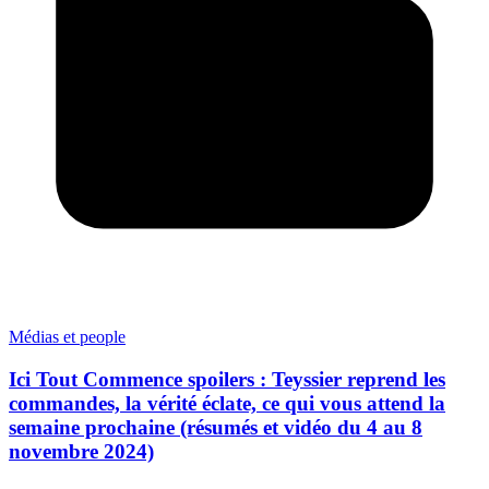
Médias et people
Ici Tout Commence spoilers : Teyssier reprend les
commandes, la vérité éclate, ce qui vous attend la
semaine prochaine (résumés et vidéo du 4 au 8
novembre 2024)