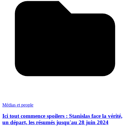
Médias et people
Ici tout commence spoilers : Stanislas face la vérité,
un départ, les résumés jusqu'au 28 juin 2024