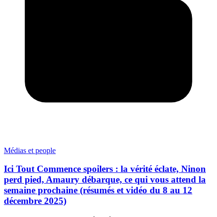
Médias et people
Ici Tout Commence spoilers : la vérité éclate, Ninon
perd pied, Amaury débarque, ce qui vous attend la
semaine prochaine (résumés et vidéo du 8 au 12
décembre 2025)