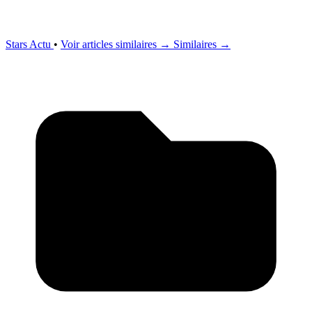
Stars Actu
•
Voir articles similaires →
Similaires →