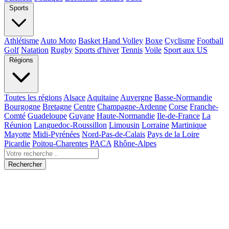
Sports
Athlétisme
Auto Moto
Basket Hand Volley
Boxe
Cyclisme
Football
Golf
Natation
Rugby
Sports d'hiver
Tennis
Voile
Sport aux US
Régions
Toutes les régions
Alsace
Aquitaine
Auvergne
Basse-Normandie
Bourgogne
Bretagne
Centre
Champagne-Ardenne
Corse
Franche-
Comté
Guadeloupe
Guyane
Haute-Normandie
Ile-de-France
La
Réunion
Languedoc-Roussillon
Limousin
Lorraine
Martinique
Mayotte
Midi-Pyrénées
Nord-Pas-de-Calais
Pays de la Loire
Picardie
Poitou-Charentes
PACA
Rhône-Alpes
Rechercher