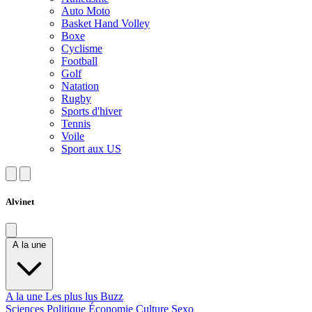
Auto Moto
Basket Hand Volley
Boxe
Cyclisme
Football
Golf
Natation
Rugby
Sports d'hiver
Tennis
Voile
Sport aux US
Alvinet
A la une
A la une
Les plus lus
Buzz
Sciences
Politique
Économie
Culture
Sexo