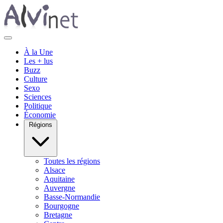
À la Une
Les + lus
Buzz
Culture
Sexo
Sciences
Politique
Économie
Régions
Toutes les régions
Alsace
Aquitaine
Auvergne
Basse-Normandie
Bourgogne
Bretagne