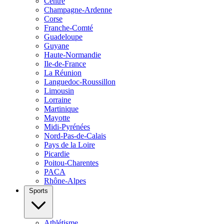
Centre
Champagne-Ardenne
Corse
Franche-Comté
Guadeloupe
Guyane
Haute-Normandie
Ile-de-France
La Réunion
Languedoc-Roussillon
Limousin
Lorraine
Martinique
Mayotte
Midi-Pyrénées
Nord-Pas-de-Calais
Pays de la Loire
Picardie
Poitou-Charentes
PACA
Rhône-Alpes
Sports
Athlétisme