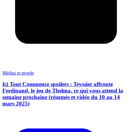
Médias et people
Ici Tout Commence spoilers : Teyssier affronte
Ferdinand, le jeu de Thelma, ce qui vous attend la
semaine prochaine (résumés et vidéo du 10 au 14
mars 2025)