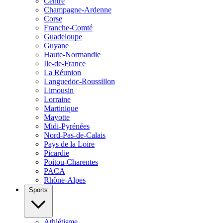
Centre
Champagne-Ardenne
Corse
Franche-Comté
Guadeloupe
Guyane
Haute-Normandie
Ile-de-France
La Réunion
Languedoc-Roussillon
Limousin
Lorraine
Martinique
Mayotte
Midi-Pyrénées
Nord-Pas-de-Calais
Pays de la Loire
Picardie
Poitou-Charentes
PACA
Rhône-Alpes
Sports
Athlétisme