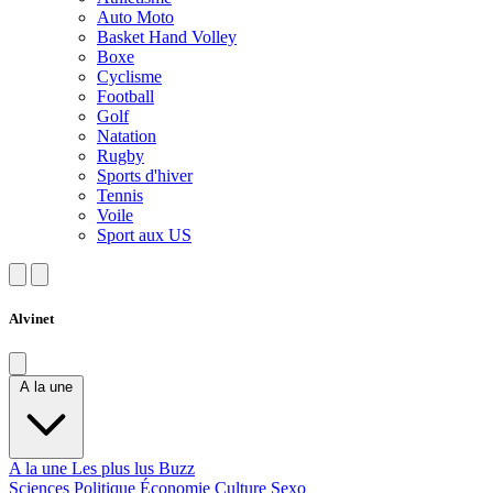
Auto Moto
Basket Hand Volley
Boxe
Cyclisme
Football
Golf
Natation
Rugby
Sports d'hiver
Tennis
Voile
Sport aux US
Alvinet
A la une
A la une
Les plus lus
Buzz
Sciences
Politique
Économie
Culture
Sexo