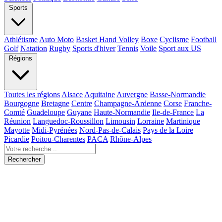
Sports
Athlétisme
Auto Moto
Basket Hand Volley
Boxe
Cyclisme
Football
Golf
Natation
Rugby
Sports d'hiver
Tennis
Voile
Sport aux US
Régions
Toutes les régions
Alsace
Aquitaine
Auvergne
Basse-Normandie
Bourgogne
Bretagne
Centre
Champagne-Ardenne
Corse
Franche-
Comté
Guadeloupe
Guyane
Haute-Normandie
Ile-de-France
La
Réunion
Languedoc-Roussillon
Limousin
Lorraine
Martinique
Mayotte
Midi-Pyrénées
Nord-Pas-de-Calais
Pays de la Loire
Picardie
Poitou-Charentes
PACA
Rhône-Alpes
Rechercher