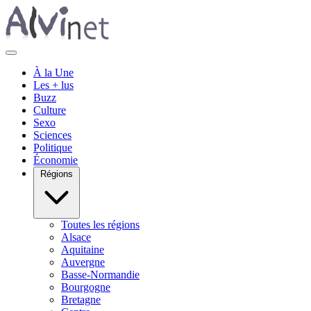
À la Une
Les + lus
Buzz
Culture
Sexo
Sciences
Politique
Économie
Régions
Toutes les régions
Alsace
Aquitaine
Auvergne
Basse-Normandie
Bourgogne
Bretagne