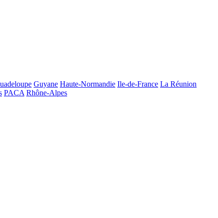
uadeloupe
Guyane
Haute-Normandie
Ile-de-France
La Réunion
s
PACA
Rhône-Alpes