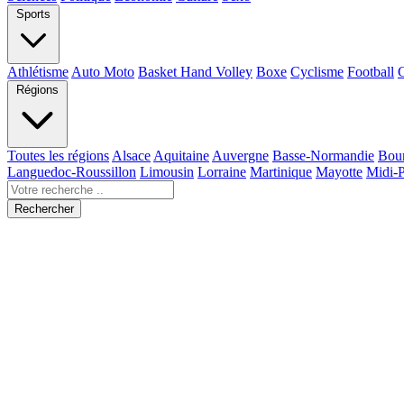
Sports
Athlétisme
Auto Moto
Basket Hand Volley
Boxe
Cyclisme
Football
Régions
Toutes les régions
Alsace
Aquitaine
Auvergne
Basse-Normandie
Bou
Languedoc-Roussillon
Limousin
Lorraine
Martinique
Mayotte
Midi-
Rechercher