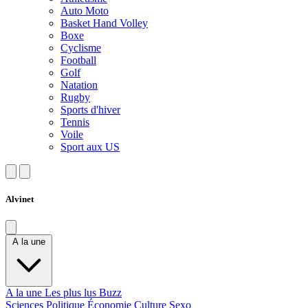
Auto Moto
Basket Hand Volley
Boxe
Cyclisme
Football
Golf
Natation
Rugby
Sports d'hiver
Tennis
Voile
Sport aux US
Alvinet
A la une
A la une
Les plus lus
Buzz
Sciences
Politique
Économie
Culture
Sexo