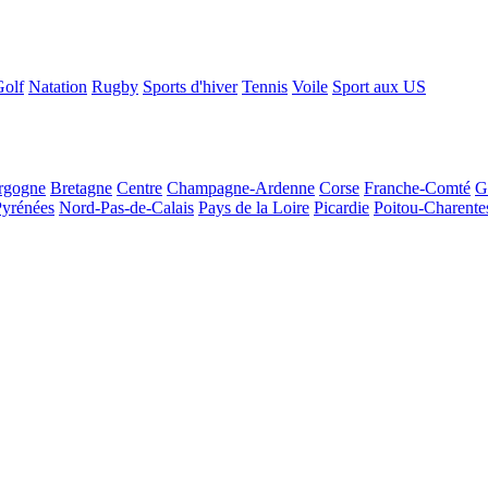
Golf
Natation
Rugby
Sports d'hiver
Tennis
Voile
Sport aux US
rgogne
Bretagne
Centre
Champagne-Ardenne
Corse
Franche-Comté
G
Pyrénées
Nord-Pas-de-Calais
Pays de la Loire
Picardie
Poitou-Charente