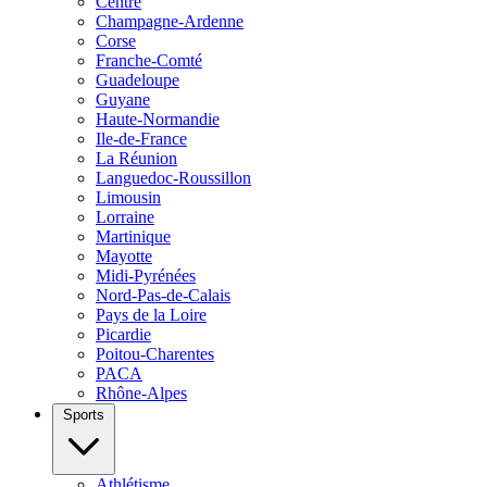
Centre
Champagne-Ardenne
Corse
Franche-Comté
Guadeloupe
Guyane
Haute-Normandie
Ile-de-France
La Réunion
Languedoc-Roussillon
Limousin
Lorraine
Martinique
Mayotte
Midi-Pyrénées
Nord-Pas-de-Calais
Pays de la Loire
Picardie
Poitou-Charentes
PACA
Rhône-Alpes
Sports
Athlétisme