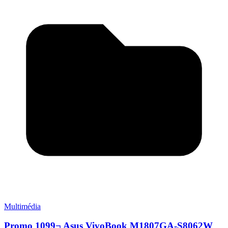
Multimédia
Promo 1099¬ Asus VivoBook M1807GA-S8062W