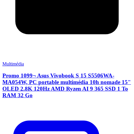
Multimédia
Promo 1099¬ Asus Vivobook S 15 S5506WA-
MA054W, PC portable multimédia 10h nomade 15"
OLED 2.8K 120Hz AMD Ryzen AI 9 365 SSD 1 To
RAM 32 Go