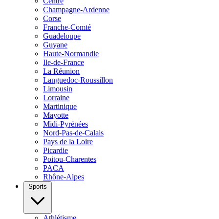
Centre
Champagne-Ardenne
Corse
Franche-Comté
Guadeloupe
Guyane
Haute-Normandie
Ile-de-France
La Réunion
Languedoc-Roussillon
Limousin
Lorraine
Martinique
Mayotte
Midi-Pyrénées
Nord-Pas-de-Calais
Pays de la Loire
Picardie
Poitou-Charentes
PACA
Rhône-Alpes
Sports
Athlétisme