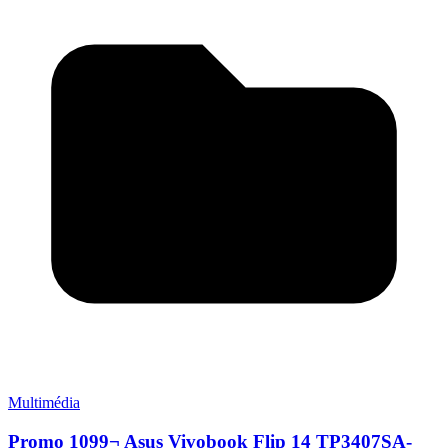
Multimédia
Promo 1099¬ Asus Vivobook Flip 14 TP3407SA-