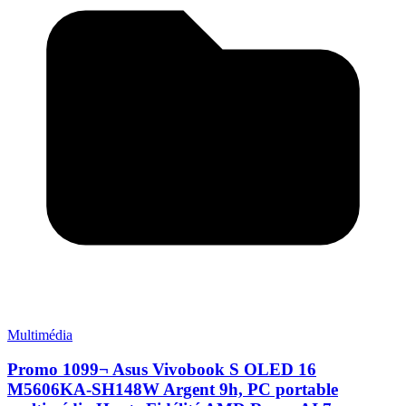
Multimédia
Promo 1099¬ Asus Vivobook S OLED 16
M5606KA-SH148W Argent 9h, PC portable