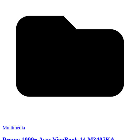
Multimédia
Promo 1099¬ Asus VivoBook 14 M3407KA-