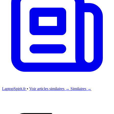
LaptopSpirit.fr
•
Voir articles similaires →
Similaires →