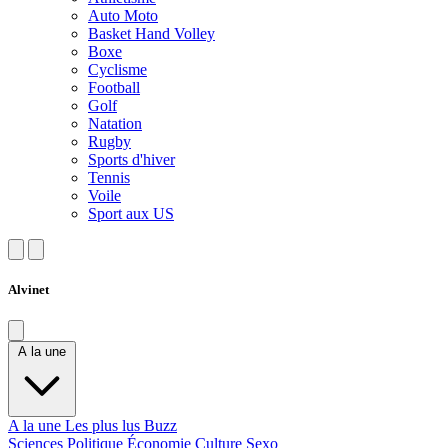
Auto Moto
Basket Hand Volley
Boxe
Cyclisme
Football
Golf
Natation
Rugby
Sports d'hiver
Tennis
Voile
Sport aux US
Alvinet
A la une
A la une
Les plus lus
Buzz
Sciences
Politique
Économie
Culture
Sexo