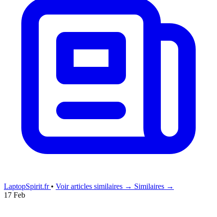
LaptopSpirit.fr
•
Voir articles similaires →
Similaires →
17 Feb