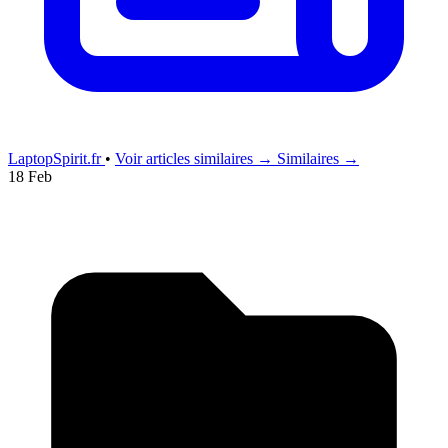
LaptopSpirit.fr
•
Voir articles similaires →
Similaires →
18 Feb