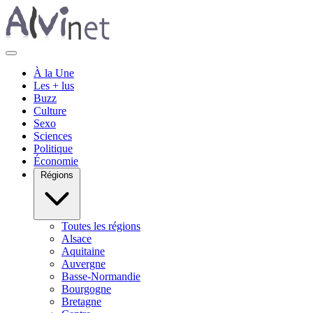
À la Une
Les + lus
Buzz
Culture
Sexo
Sciences
Politique
Économie
Régions
Toutes les régions
Alsace
Aquitaine
Auvergne
Basse-Normandie
Bourgogne
Bretagne