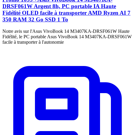
DRSF061W Argent 8h, PC portable IA Haute
Fidélité OLED facile à transporter AMD Ryzen AI 7
350 RAM 32 Go SSD 1 To
Notre avis sur l'Asus VivoBook 14 M3407KA-DRSF061W Haute
Fidélité, le PC portable Asus VivoBook 14 M3407KA-DRSF061W
facile à transporter à l'autonomie