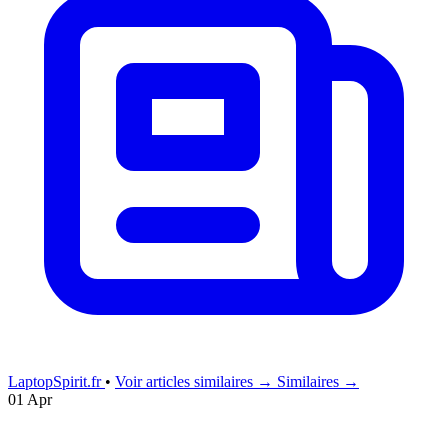
LaptopSpirit.fr
•
Voir articles similaires →
Similaires →
01 Apr