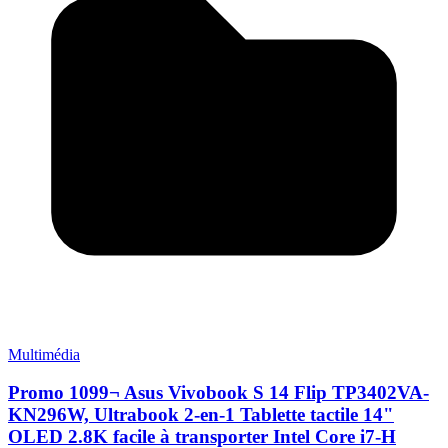
Multimédia
Promo 1099¬ Asus Vivobook S 14 Flip TP3402VA-
KN296W, Ultrabook 2-en-1 Tablette tactile 14"
OLED 2.8K facile à transporter Intel Core i7-H