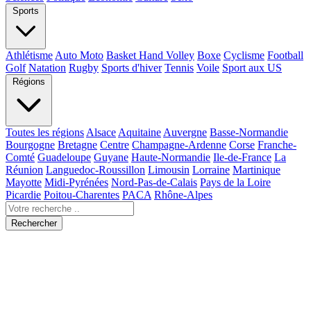
Sports
Athlétisme
Auto Moto
Basket Hand Volley
Boxe
Cyclisme
Football
Golf
Natation
Rugby
Sports d'hiver
Tennis
Voile
Sport aux US
Régions
Toutes les régions
Alsace
Aquitaine
Auvergne
Basse-Normandie
Bourgogne
Bretagne
Centre
Champagne-Ardenne
Corse
Franche-
Comté
Guadeloupe
Guyane
Haute-Normandie
Ile-de-France
La
Réunion
Languedoc-Roussillon
Limousin
Lorraine
Martinique
Mayotte
Midi-Pyrénées
Nord-Pas-de-Calais
Pays de la Loire
Picardie
Poitou-Charentes
PACA
Rhône-Alpes
Rechercher