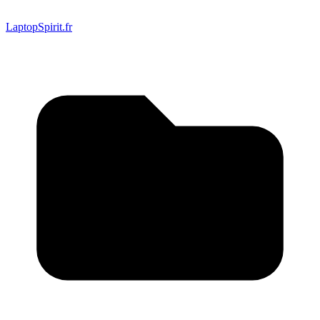
LaptopSpirit.fr