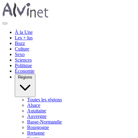
À la Une
Les + lus
Buzz
Culture
Sexo
Sciences
Politique
Économie
Régions
Toutes les régions
Alsace
Aquitaine
Auvergne
Basse-Normandie
Bourgogne
Bretagne