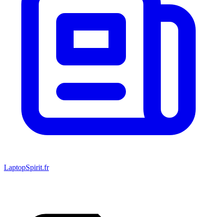
LaptopSpirit.fr