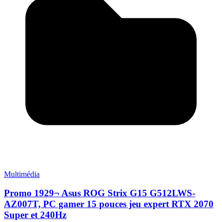
Multimédia
Promo 1929¬ Asus ROG Strix G15 G512LWS-
AZ007T, PC gamer 15 pouces jeu expert RTX 2070
Super et 240Hz