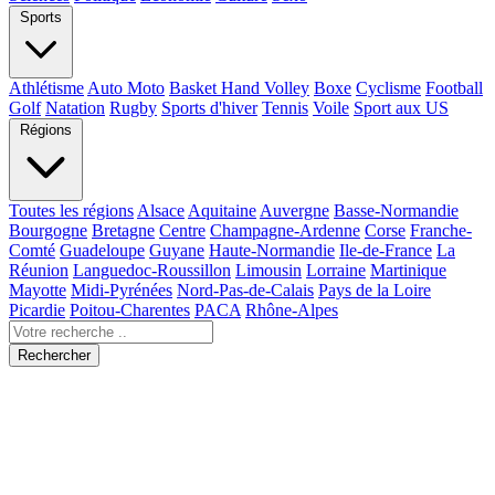
Sports
Athlétisme
Auto Moto
Basket Hand Volley
Boxe
Cyclisme
Football
Golf
Natation
Rugby
Sports d'hiver
Tennis
Voile
Sport aux US
Régions
Toutes les régions
Alsace
Aquitaine
Auvergne
Basse-Normandie
Bourgogne
Bretagne
Centre
Champagne-Ardenne
Corse
Franche-
Comté
Guadeloupe
Guyane
Haute-Normandie
Ile-de-France
La
Réunion
Languedoc-Roussillon
Limousin
Lorraine
Martinique
Mayotte
Midi-Pyrénées
Nord-Pas-de-Calais
Pays de la Loire
Picardie
Poitou-Charentes
PACA
Rhône-Alpes
Rechercher