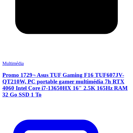
Multimédia
Promo 1729¬ Asus TUF Gaming F16 TUF607JV-
QT210W, PC portable gamer multimédia 7h RTX
4060 Intel Core i7-13650HX 16" 2.5K 165Hz RAM
32 Go SSD 1 To