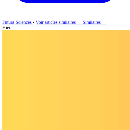
Futura-Sciences
•
Voir articles similaires →
Similaires →
Hier