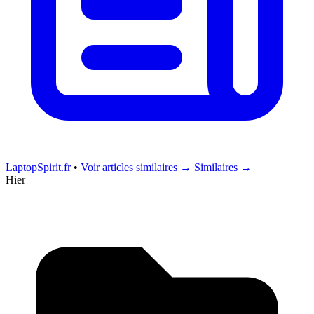
LaptopSpirit.fr
•
Voir articles similaires →
Similaires →
Hier