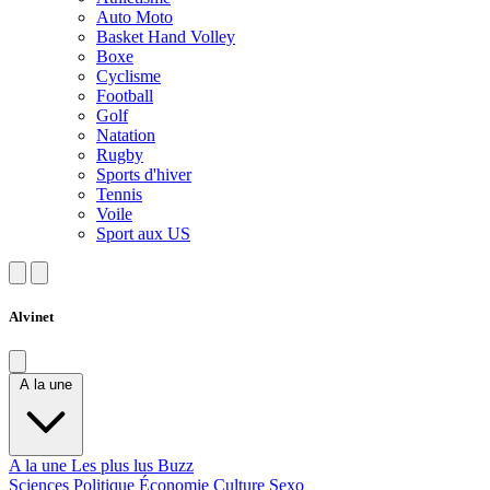
Auto Moto
Basket Hand Volley
Boxe
Cyclisme
Football
Golf
Natation
Rugby
Sports d'hiver
Tennis
Voile
Sport aux US
Alvinet
A la une
A la une
Les plus lus
Buzz
Sciences
Politique
Économie
Culture
Sexo