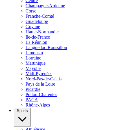
Centre
Champagne-Ardenne
Corse
Franche-Comté
Guadeloupe
Guyane
Haute-Normandie
Ile-de-France
La Réunion
Languedoc-Roussillon
Limousin
Lorraine
Martinique
Mayotte
Midi-Pyrénées
Nord-Pas-de-Calais
Pays de la Loire
Picardie
Poitou-Charentes
PACA
Rhône-Alpes
Sports
Athlétisme