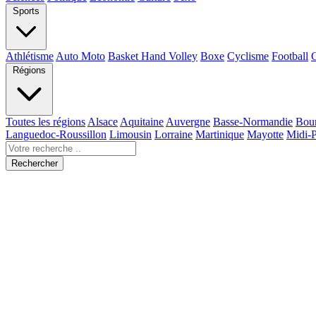
Sports
Athlétisme
Auto Moto
Basket Hand Volley
Boxe
Cyclisme
Football
Régions
Toutes les régions
Alsace
Aquitaine
Auvergne
Basse-Normandie
Bou
Languedoc-Roussillon
Limousin
Lorraine
Martinique
Mayotte
Midi-
Rechercher