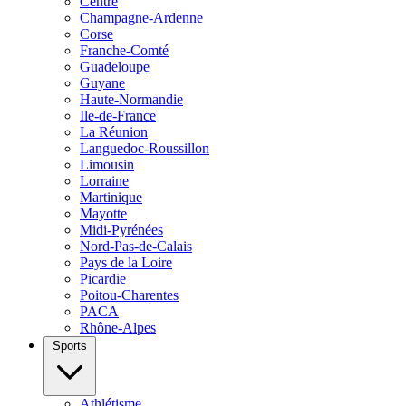
Centre
Champagne-Ardenne
Corse
Franche-Comté
Guadeloupe
Guyane
Haute-Normandie
Ile-de-France
La Réunion
Languedoc-Roussillon
Limousin
Lorraine
Martinique
Mayotte
Midi-Pyrénées
Nord-Pas-de-Calais
Pays de la Loire
Picardie
Poitou-Charentes
PACA
Rhône-Alpes
Sports
Athlétisme