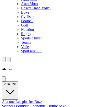
Auto Moto
Basket Hand Volley
Boxe
Cyclisme
Football
Golf
Natation
Rugby
Sports d'hiver
Tennis
Voile
Sport aux US
Alvinet
A la une
A la une
Les plus lus
Buzz
Sciences
Politique
Économie
Culture
Sexo