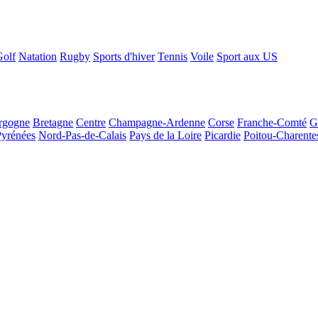
Golf
Natation
Rugby
Sports d'hiver
Tennis
Voile
Sport aux US
rgogne
Bretagne
Centre
Champagne-Ardenne
Corse
Franche-Comté
G
Pyrénées
Nord-Pas-de-Calais
Pays de la Loire
Picardie
Poitou-Charente