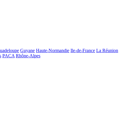
uadeloupe
Guyane
Haute-Normandie
Ile-de-France
La Réunion
s
PACA
Rhône-Alpes