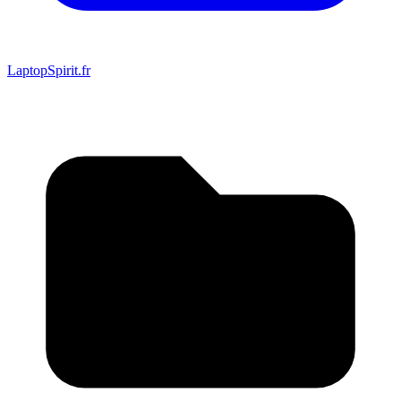
LaptopSpirit.fr