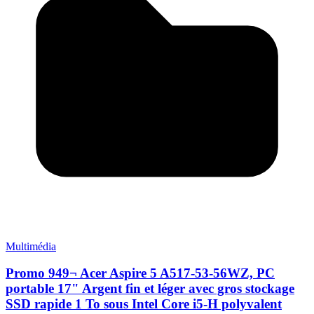
Multimédia
Promo 949¬ Acer Aspire 5 A517-53-56WZ, PC
portable 17" Argent fin et léger avec gros stockage
SSD rapide 1 To sous Intel Core i5-H polyvalent