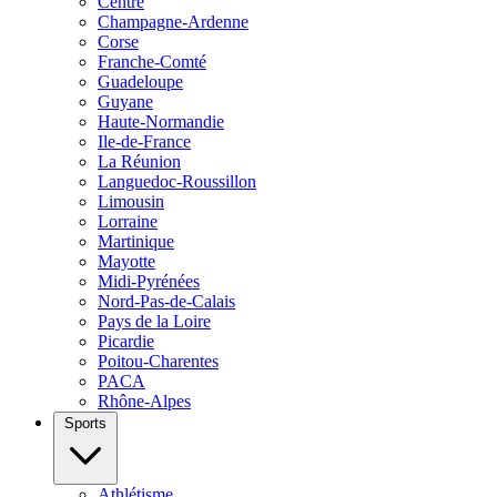
Centre
Champagne-Ardenne
Corse
Franche-Comté
Guadeloupe
Guyane
Haute-Normandie
Ile-de-France
La Réunion
Languedoc-Roussillon
Limousin
Lorraine
Martinique
Mayotte
Midi-Pyrénées
Nord-Pas-de-Calais
Pays de la Loire
Picardie
Poitou-Charentes
PACA
Rhône-Alpes
Sports
Athlétisme