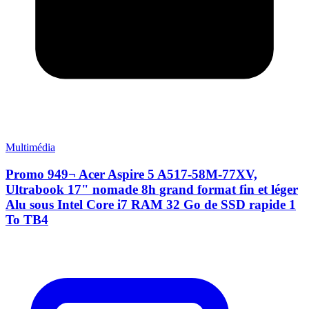
Multimédia
Promo 949¬ Acer Aspire 5 A517-58M-77XV,
Ultrabook 17" nomade 8h grand format fin et léger
Alu sous Intel Core i7 RAM 32 Go de SSD rapide 1
To TB4