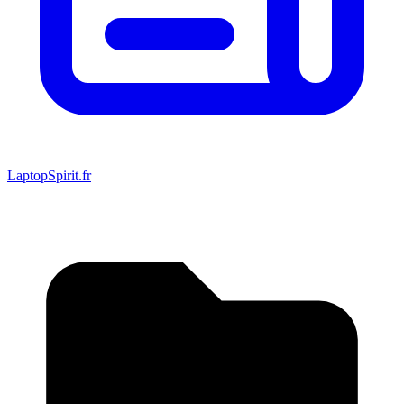
LaptopSpirit.fr