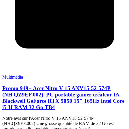
Multimédia
Promo 949¬ Acer Nitro V 15 ANV15-52-574P
(NH.QZ9EF.002), PC portable gamer créateur IA
Blackwell GeForce RTX 5050 15" 165Hz Intel Core
i5-H RAM 32 Go TB4
Notre avis sur l'Acer Nitro V 15 ANV15-52-574P
(NH.QZ9EF.002) Une grosse quantité de RAM de 32 Go est
fournie par le PC portable gamer créateur Acer N