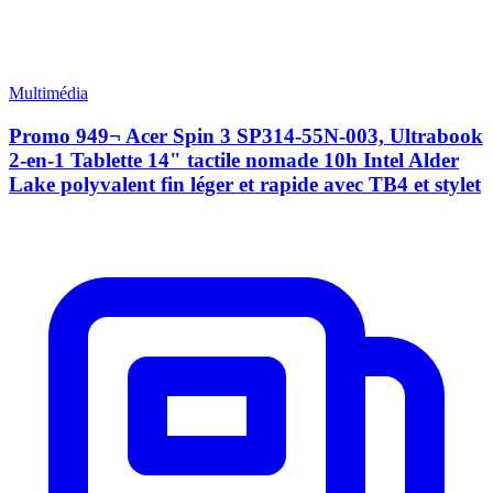
Multimédia
Promo 949¬ Acer Spin 3 SP314-55N-003, Ultrabook
2-en-1 Tablette 14" tactile nomade 10h Intel Alder
Lake polyvalent fin léger et rapide avec TB4 et stylet