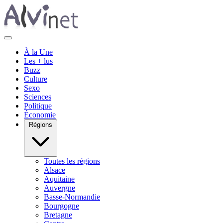
À la Une
Les + lus
Buzz
Culture
Sexo
Sciences
Politique
Économie
Régions
Toutes les régions
Alsace
Aquitaine
Auvergne
Basse-Normandie
Bourgogne
Bretagne