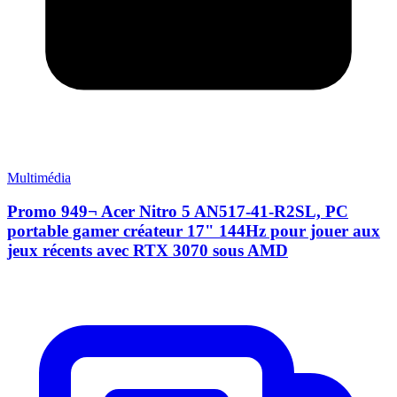
Multimédia
Promo 949¬ Acer Nitro 5 AN517-41-R2SL, PC
portable gamer créateur 17" 144Hz pour jouer aux
jeux récents avec RTX 3070 sous AMD