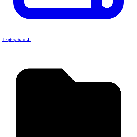
LaptopSpirit.fr