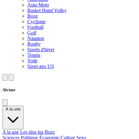
Auto Moto
Basket Hand Volley
Boxe
Cyclisme
Football
Golf
Natation
Rugby
Sports d'hiver
Tennis
Voile
Sport aux US
Alvinet
A la une
A la une
Les plus lus
Buzz
Sciences
Politique
Économie
Culture
Sexo