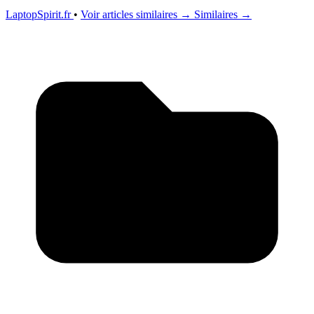
LaptopSpirit.fr
•
Voir articles similaires →
Similaires →