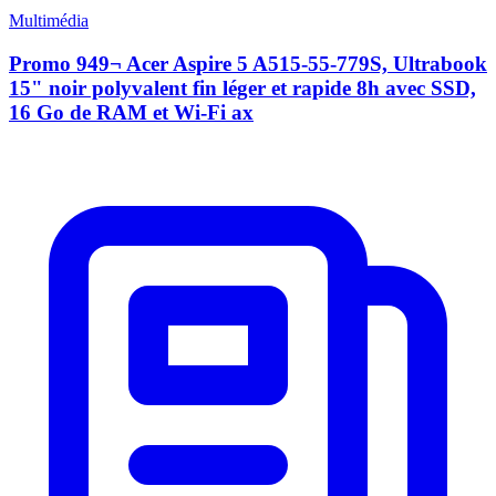
Multimédia
Promo 949¬ Acer Aspire 5 A515-55-779S, Ultrabook
15" noir polyvalent fin léger et rapide 8h avec SSD,
16 Go de RAM et Wi-Fi ax