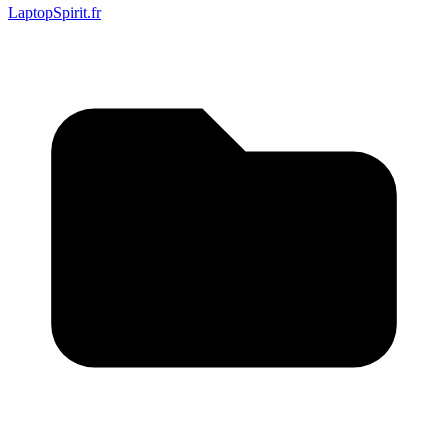
LaptopSpirit.fr