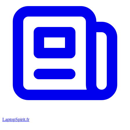
LaptopSpirit.fr