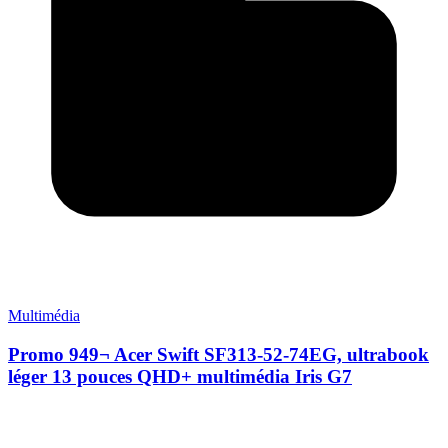
Multimédia
Promo 949¬ Acer Swift SF313-52-74EG, ultrabook
léger 13 pouces QHD+ multimédia Iris G7