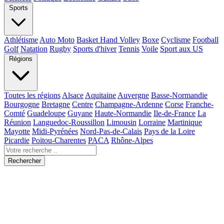
Sports
Athlétisme
Auto Moto
Basket Hand Volley
Boxe
Cyclisme
Football
Golf
Natation
Rugby
Sports d'hiver
Tennis
Voile
Sport aux US
Régions
Toutes les régions
Alsace
Aquitaine
Auvergne
Basse-Normandie
Bourgogne
Bretagne
Centre
Champagne-Ardenne
Corse
Franche-
Comté
Guadeloupe
Guyane
Haute-Normandie
Ile-de-France
La
Réunion
Languedoc-Roussillon
Limousin
Lorraine
Martinique
Mayotte
Midi-Pyrénées
Nord-Pas-de-Calais
Pays de la Loire
Picardie
Poitou-Charentes
PACA
Rhône-Alpes
Rechercher