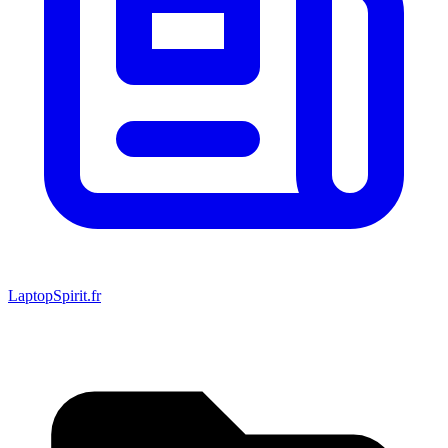
LaptopSpirit.fr