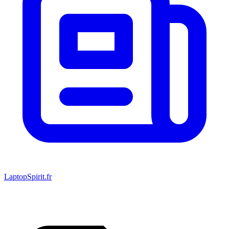
LaptopSpirit.fr