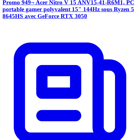
Promo 949¬ Acer Nitro V 15 ANV15-41-R6M1, PC
portable gamer polyvalent 15" 144Hz sous Ryzen 5
8645HS avec GeForce RTX 3050