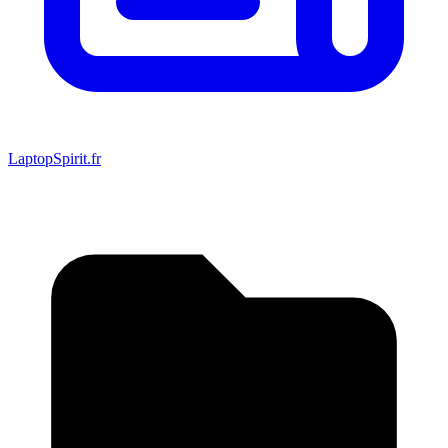
LaptopSpirit.fr