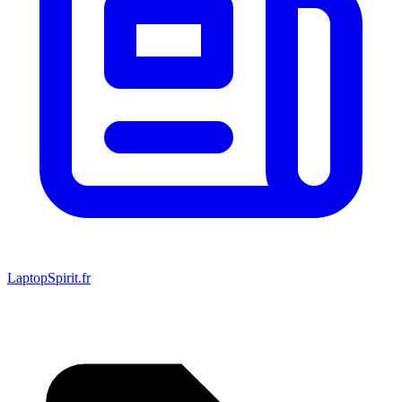
LaptopSpirit.fr