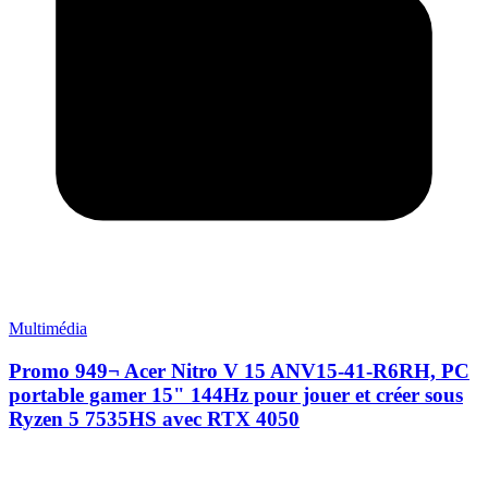
Multimédia
Promo 949¬ Acer Nitro V 15 ANV15-41-R6RH, PC
portable gamer 15" 144Hz pour jouer et créer sous
Ryzen 5 7535HS avec RTX 4050