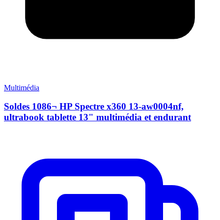
Multimédia
Soldes 1086¬ HP Spectre x360 13-aw0004nf,
ultrabook tablette 13" multimédia et endurant