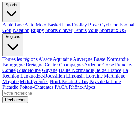
Sports
Athlétisme
Auto Moto
Basket Hand Volley
Boxe
Cyclisme
Football
Golf
Natation
Rugby
Sports d'hiver
Tennis
Voile
Sport aux US
Régions
Toutes les régions
Alsace
Aquitaine
Auvergne
Basse-Normandie
Bourgogne
Bretagne
Centre
Champagne-Ardenne
Corse
Franche-
Comté
Guadeloupe
Guyane
Haute-Normandie
Ile-de-France
La
Réunion
Languedoc-Roussillon
Limousin
Lorraine
Martinique
Mayotte
Midi-Pyrénées
Nord-Pas-de-Calais
Pays de la Loire
Picardie
Poitou-Charentes
PACA
Rhône-Alpes
Rechercher