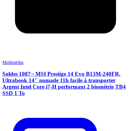
Multimédia
Soldes 1087¬ MSI Prestige 14 Evo B13M-240FR,
Ultrabook 14" nomade 11h facile à transporter
Argent Intel Core i7-H performant 2 biométrie TB4
SSD 1 To