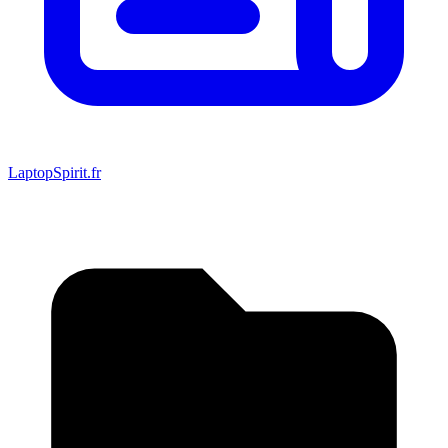
LaptopSpirit.fr