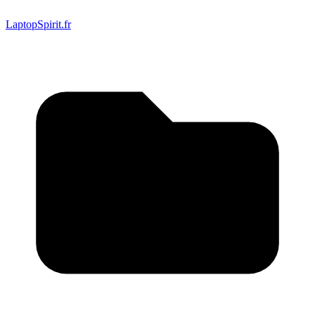
LaptopSpirit.fr