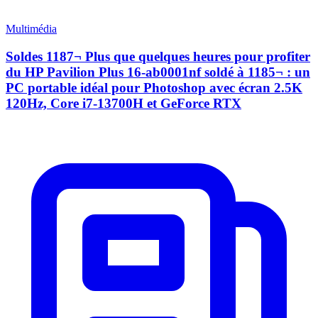
Multimédia
Soldes 1187¬ Plus que quelques heures pour profiter
du HP Pavilion Plus 16-ab0001nf soldé à 1185¬ : un
PC portable idéal pour Photoshop avec écran 2.5K
120Hz, Core i7-13700H et GeForce RTX