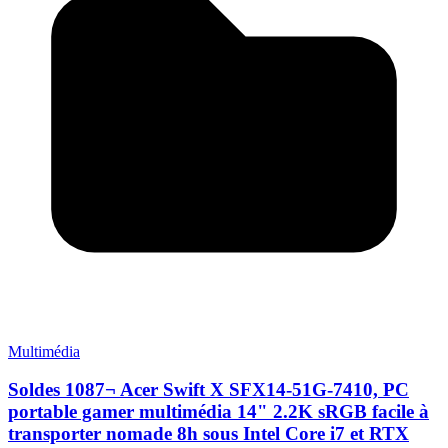
Multimédia
Soldes 1087¬ Acer Swift X SFX14-51G-7410, PC
portable gamer multimédia 14" 2.2K sRGB facile à
transporter nomade 8h sous Intel Core i7 et RTX