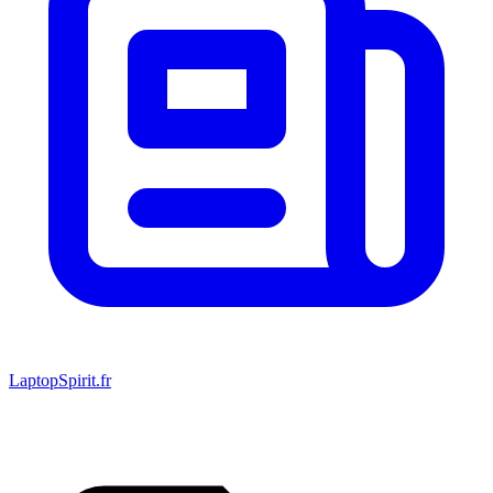
LaptopSpirit.fr