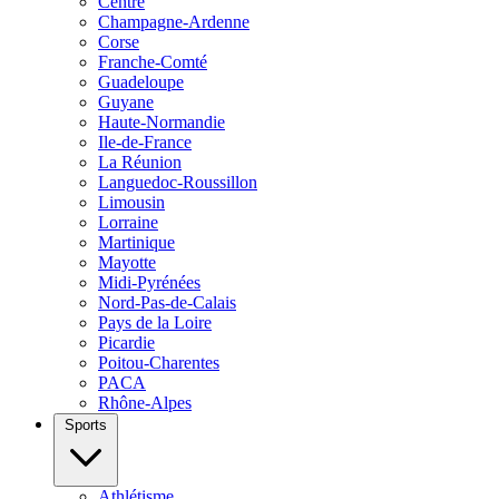
Centre
Champagne-Ardenne
Corse
Franche-Comté
Guadeloupe
Guyane
Haute-Normandie
Ile-de-France
La Réunion
Languedoc-Roussillon
Limousin
Lorraine
Martinique
Mayotte
Midi-Pyrénées
Nord-Pas-de-Calais
Pays de la Loire
Picardie
Poitou-Charentes
PACA
Rhône-Alpes
Sports
Athlétisme