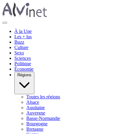
À la Une
Les + lus
Buzz
Culture
Sexo
Sciences
Politique
Économie
Régions
Toutes les régions
Alsace
Aquitaine
Auvergne
Basse-Normandie
Bourgogne
Bretagne