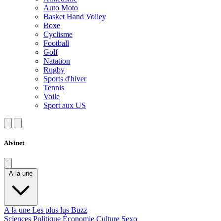
Auto Moto
Basket Hand Volley
Boxe
Cyclisme
Football
Golf
Natation
Rugby
Sports d'hiver
Tennis
Voile
Sport aux US
Alvinet
A la une
A la une
Les plus lus
Buzz
Sciences
Politique
Économie
Culture
Sexo