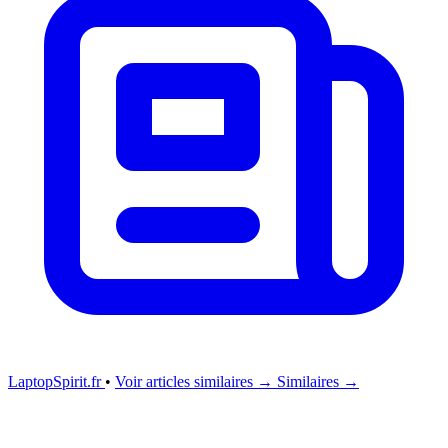
LaptopSpirit.fr
•
Voir articles similaires →
Similaires →