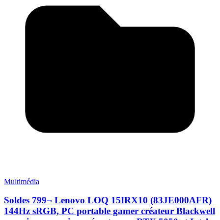
Multimédia
Soldes 799¬ Lenovo LOQ 15IRX10 (83JE000AFR)
144Hz sRGB, PC portable gamer créateur Blackwell