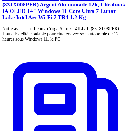
(83JX008PFR) Argent Alu nomade 12h, Ultrabook
IA OLED 14" Windows 11 Core Ultra 7 Lunar
Lake Intel Arc Wi-Fi 7 TB4 1.2 Kg
Notre avis sur le Lenovo Yoga Slim 7 14ILL10 (83JX008PFR)
Haute Fidélité et adapté pour étudier avec son autonomie de 12
heures sous Windows 11, le PC