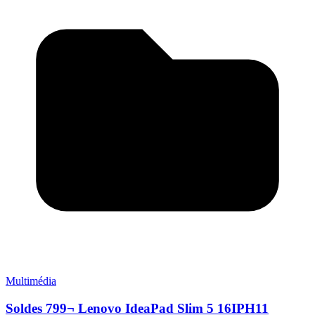
Multimédia
Soldes 799¬ Lenovo IdeaPad Slim 5 16IPH11