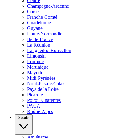
Centre
Champagne-Ardenne
Corse
Franche-Comté
Guadeloupe
Guyane
Haute-Normandie
Ile-de-France
La Réunion
Languedoc-Roussillon
Limousin
Lorraine
Martinique
Mayotte
Midi-Pyrénées
Nord-Pas-de-Calais
Pays de la Loire
Picardie
Poitou-Charentes
PACA
Rhône-Alpes
Sports
Athlétisme