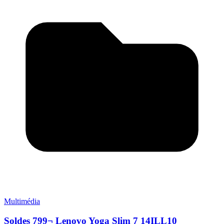
Multimédia
Soldes 799¬ Lenovo Yoga Slim 7 14ILL10