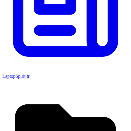
LaptopSpirit.fr