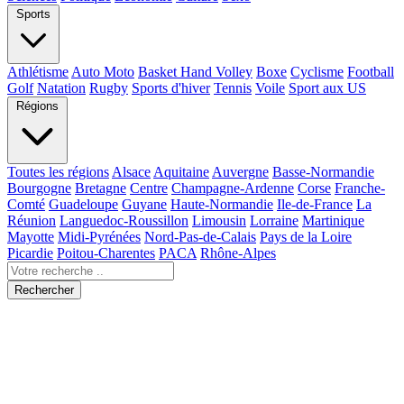
Sports
Athlétisme
Auto Moto
Basket Hand Volley
Boxe
Cyclisme
Football
Golf
Natation
Rugby
Sports d'hiver
Tennis
Voile
Sport aux US
Régions
Toutes les régions
Alsace
Aquitaine
Auvergne
Basse-Normandie
Bourgogne
Bretagne
Centre
Champagne-Ardenne
Corse
Franche-
Comté
Guadeloupe
Guyane
Haute-Normandie
Ile-de-France
La
Réunion
Languedoc-Roussillon
Limousin
Lorraine
Martinique
Mayotte
Midi-Pyrénées
Nord-Pas-de-Calais
Pays de la Loire
Picardie
Poitou-Charentes
PACA
Rhône-Alpes
Rechercher