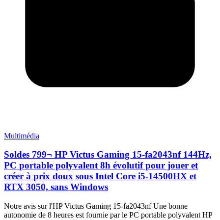
Multimédia
Soldes 799¬ HP Victus Gaming 15-fa2043nf 144Hz,
PC portable polyvalent 8h évolutif pour jouer et
créer à prix doux sous Intel Core i5-14500HX et
RTX 3050, sans Windows
Notre avis sur l'HP Victus Gaming 15-fa2043nf Une bonne
autonomie de 8 heures est fournie par le PC portable polyvalent HP