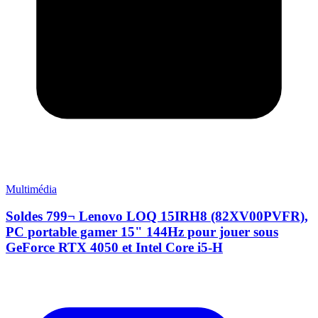
Multimédia
Soldes 799¬ Lenovo LOQ 15IRH8 (82XV00PVFR),
PC portable gamer 15" 144Hz pour jouer sous
GeForce RTX 4050 et Intel Core i5-H