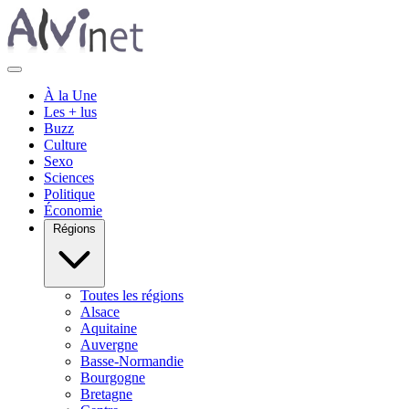
À la Une
Les + lus
Buzz
Culture
Sexo
Sciences
Politique
Économie
Régions
Toutes les régions
Alsace
Aquitaine
Auvergne
Basse-Normandie
Bourgogne
Bretagne