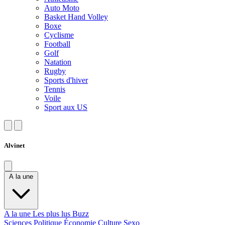
Auto Moto
Basket Hand Volley
Boxe
Cyclisme
Football
Golf
Natation
Rugby
Sports d'hiver
Tennis
Voile
Sport aux US
Alvinet
A la une
A la une
Les plus lus
Buzz
Sciences
Politique
Économie
Culture
Sexo