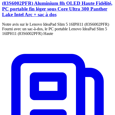
(83S6002PFR) Aluminium 8h OLED Haute Fidélité,
PC portable fin léger sous Core Ultra 300 Panther
Lake Intel Arc + sac à dos
Notre avis sur le Lenovo IdeaPad Slim 5 16IPH11 (83S6002PFR)
Fourni avec un sac-à-dos, le PC portable Lenovo IdeaPad Slim 5
16IPH11 (83S6002PFR) Haute