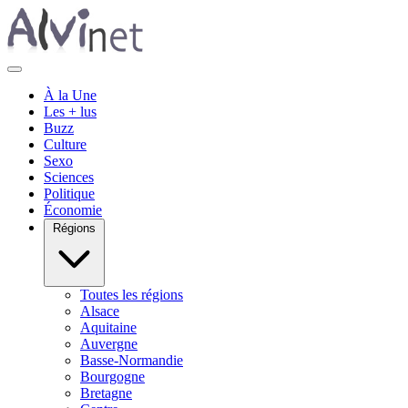
À la Une
Les + lus
Buzz
Culture
Sexo
Sciences
Politique
Économie
Régions
Toutes les régions
Alsace
Aquitaine
Auvergne
Basse-Normandie
Bourgogne
Bretagne