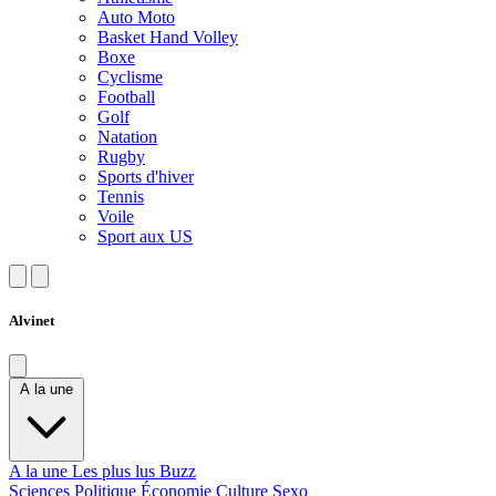
Auto Moto
Basket Hand Volley
Boxe
Cyclisme
Football
Golf
Natation
Rugby
Sports d'hiver
Tennis
Voile
Sport aux US
Alvinet
A la une
A la une
Les plus lus
Buzz
Sciences
Politique
Économie
Culture
Sexo