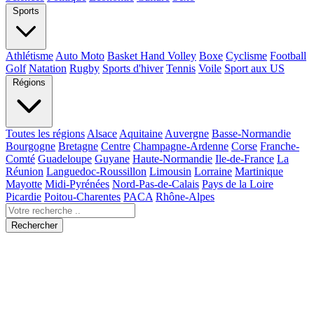
Sports
Athlétisme
Auto Moto
Basket Hand Volley
Boxe
Cyclisme
Football
Golf
Natation
Rugby
Sports d'hiver
Tennis
Voile
Sport aux US
Régions
Toutes les régions
Alsace
Aquitaine
Auvergne
Basse-Normandie
Bourgogne
Bretagne
Centre
Champagne-Ardenne
Corse
Franche-
Comté
Guadeloupe
Guyane
Haute-Normandie
Ile-de-France
La
Réunion
Languedoc-Roussillon
Limousin
Lorraine
Martinique
Mayotte
Midi-Pyrénées
Nord-Pas-de-Calais
Pays de la Loire
Picardie
Poitou-Charentes
PACA
Rhône-Alpes
Rechercher