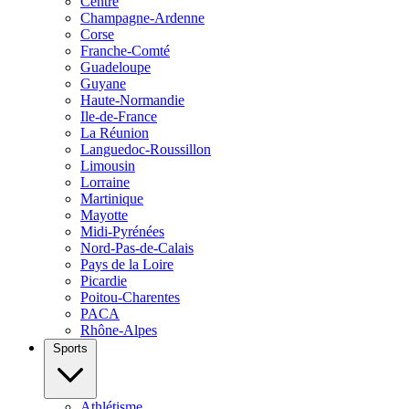
Centre
Champagne-Ardenne
Corse
Franche-Comté
Guadeloupe
Guyane
Haute-Normandie
Ile-de-France
La Réunion
Languedoc-Roussillon
Limousin
Lorraine
Martinique
Mayotte
Midi-Pyrénées
Nord-Pas-de-Calais
Pays de la Loire
Picardie
Poitou-Charentes
PACA
Rhône-Alpes
Sports
Athlétisme