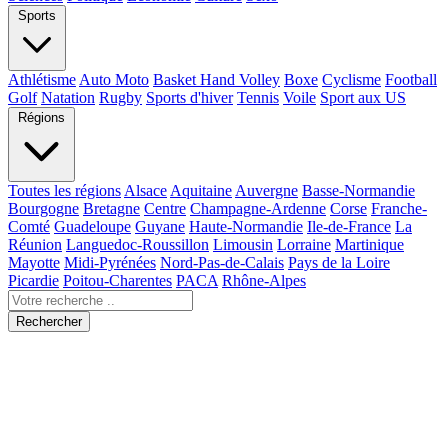
Sports
Athlétisme
Auto Moto
Basket Hand Volley
Boxe
Cyclisme
Football
Golf
Natation
Rugby
Sports d'hiver
Tennis
Voile
Sport aux US
Régions
Toutes les régions
Alsace
Aquitaine
Auvergne
Basse-Normandie
Bourgogne
Bretagne
Centre
Champagne-Ardenne
Corse
Franche-
Comté
Guadeloupe
Guyane
Haute-Normandie
Ile-de-France
La
Réunion
Languedoc-Roussillon
Limousin
Lorraine
Martinique
Mayotte
Midi-Pyrénées
Nord-Pas-de-Calais
Pays de la Loire
Picardie
Poitou-Charentes
PACA
Rhône-Alpes
Rechercher