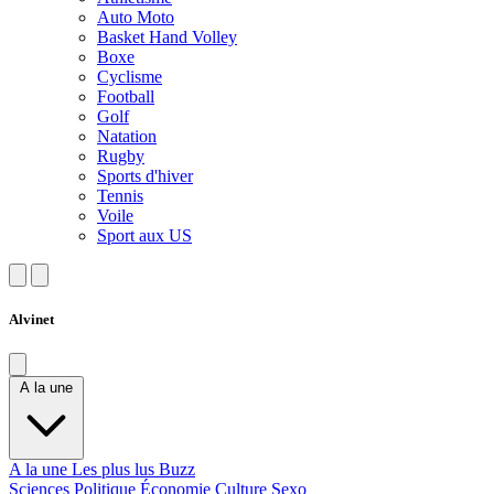
Auto Moto
Basket Hand Volley
Boxe
Cyclisme
Football
Golf
Natation
Rugby
Sports d'hiver
Tennis
Voile
Sport aux US
Alvinet
A la une
A la une
Les plus lus
Buzz
Sciences
Politique
Économie
Culture
Sexo