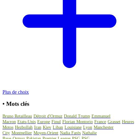
Plus de choix
•
Mots clés
Bruno Retailleau
Détroit d'Ormuz
Donald Trump
Emmanuel
Macron
Etats-Unis
Europe
Finul
Florian Montorio
France
Grasset
Heures
Motos
Hezbollah
Iran
Kiev
Liban
Louisiane
Lyon
Manchester
City
Montpellier
Moyen-Orient
Nadia Farès
Nathalie
Baye
Ormuz
Pakistan
Premier League
PSG
PSG