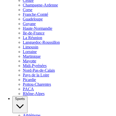
Centre
Champagne-Ardenne
Corse
Franche-Comté
Guadeloupe
Guyane
Haute-Normandie
Ile-de-France
La Réunion
Languedoc-Roussillon
Limousin
Lorraine
Martinique
Mayotte
Midi-Pyrénées
Nord-Pas-de-Calais
Pays de la Loire
Picardie
Poitou-Charentes
PACA
Rhône-Alpes
Sports
Athlétisme