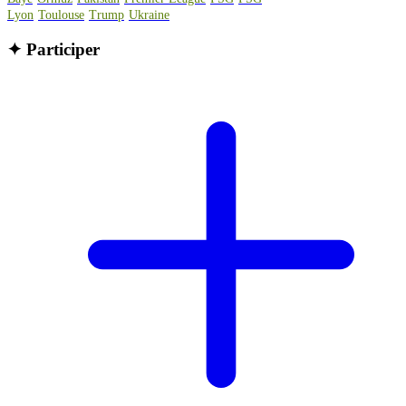
Lyon
Toulouse
Trump
Ukraine
✦
Participer