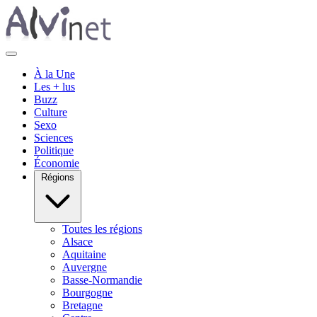
À la Une
Les + lus
Buzz
Culture
Sexo
Sciences
Politique
Économie
Régions
Toutes les régions
Alsace
Aquitaine
Auvergne
Basse-Normandie
Bourgogne
Bretagne