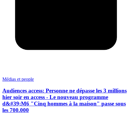
Médias et people
Audiences access: Personne ne dépasse les 3 millions
hier soir en access - Le nouveau programme
d&#39;M6 "Cinq hommes à la maison" passe sous
les 700.000