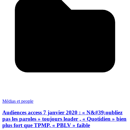
Médias et people
Audiences access 7 janvier 2020 : « N&#39;oubliez
pas les paroles » toujours leader , « Quotidien » bien
plus fort que TPMP, « PBLV » faible