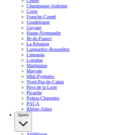
Centre
Champagne-Ardenne
Corse
Franche-Comté
Guadeloupe
Guyane
Haute-Normandie
Ile-de-France
La Réunion
Languedoc-Roussillon
Limousin
Lorraine
Martinique
Mayotte
Midi-Pyrénées
Nord-Pas-de-Calais
Pays de la Loire
Picardie
Poitou-Charentes
PACA
Rhône-Alpes
Sports
Athlétisme