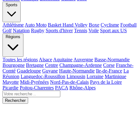
Sports
Athlétisme
Auto Moto
Basket Hand Volley
Boxe
Cyclisme
Football
Golf
Natation
Rugby
Sports d'hiver
Tennis
Voile
Sport aux US
Régions
Toutes les régions
Alsace
Aquitaine
Auvergne
Basse-Normandie
Bourgogne
Bretagne
Centre
Champagne-Ardenne
Corse
Franche-
Comté
Guadeloupe
Guyane
Haute-Normandie
Ile-de-France
La
Réunion
Languedoc-Roussillon
Limousin
Lorraine
Martinique
Mayotte
Midi-Pyrénées
Nord-Pas-de-Calais
Pays de la Loire
Picardie
Poitou-Charentes
PACA
Rhône-Alpes
Rechercher