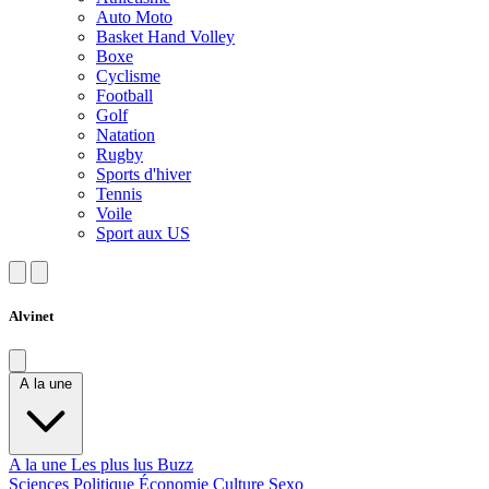
Auto Moto
Basket Hand Volley
Boxe
Cyclisme
Football
Golf
Natation
Rugby
Sports d'hiver
Tennis
Voile
Sport aux US
Alvinet
A la une
A la une
Les plus lus
Buzz
Sciences
Politique
Économie
Culture
Sexo