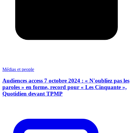
Médias et people
Audiences access 7 octobre 2024 : « N'oubliez pas les
paroles » en forme, record pour « Les Cinquante »,
Quotidien devant TPMP