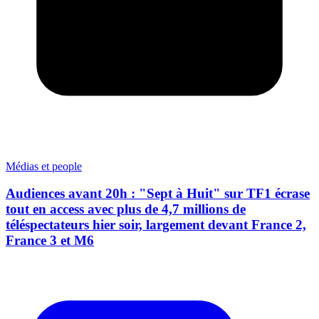
Médias et people
Audiences avant 20h : "Sept à Huit" sur TF1 écrase
tout en access avec plus de 4,7 millions de
téléspectateurs hier soir, largement devant France 2,
France 3 et M6