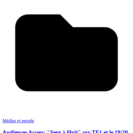
Médias et people
Audiences Access: "Sept à Huit" sur TF1 et le 19/20