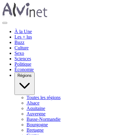
À la Une
Les + lus
Buzz
Culture
Sexo
Sciences
Politique
Économie
Régions
Toutes les régions
Alsace
Aquitaine
Auvergne
Basse-Normandie
Bourgogne
Bretagne