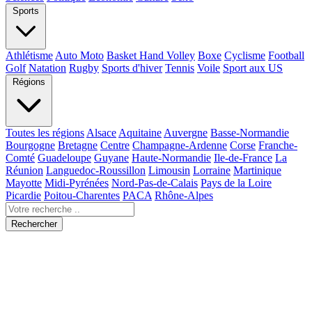
Sports
Athlétisme
Auto Moto
Basket Hand Volley
Boxe
Cyclisme
Football
Golf
Natation
Rugby
Sports d'hiver
Tennis
Voile
Sport aux US
Régions
Toutes les régions
Alsace
Aquitaine
Auvergne
Basse-Normandie
Bourgogne
Bretagne
Centre
Champagne-Ardenne
Corse
Franche-
Comté
Guadeloupe
Guyane
Haute-Normandie
Ile-de-France
La
Réunion
Languedoc-Roussillon
Limousin
Lorraine
Martinique
Mayotte
Midi-Pyrénées
Nord-Pas-de-Calais
Pays de la Loire
Picardie
Poitou-Charentes
PACA
Rhône-Alpes
Rechercher