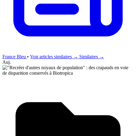
France Bleu
•
Voir articles similaires →
Similaires →
Auj.