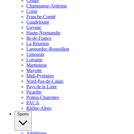
Centre
Champagne-Ardenne
Corse
Franche-Comté
Guadeloupe
Guyane
Haute-Normandie
Ile-de-France
La Réunion
Languedoc-Roussillon
Limousin
Lorraine
Martinique
Mayotte
Midi-Pyrénées
Nord-Pas-de-Calais
Pays de la Loire
Picardie
Poitou-Charentes
PACA
Rhône-Alpes
Sports
Athlétisme