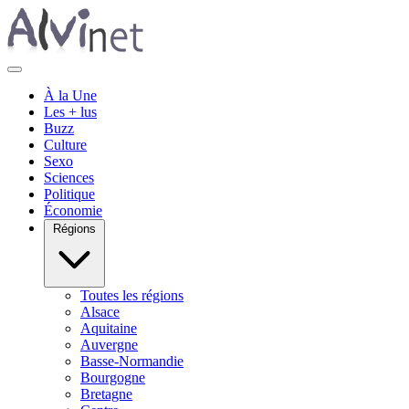
À la Une
Les + lus
Buzz
Culture
Sexo
Sciences
Politique
Économie
Régions
Toutes les régions
Alsace
Aquitaine
Auvergne
Basse-Normandie
Bourgogne
Bretagne