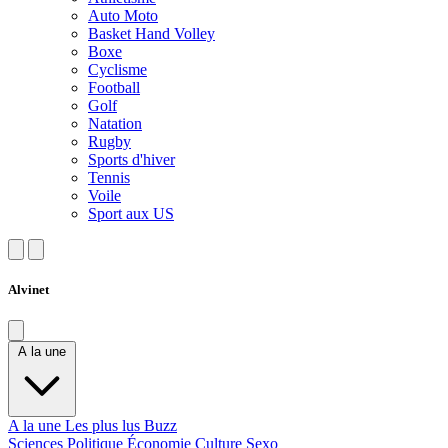
Auto Moto
Basket Hand Volley
Boxe
Cyclisme
Football
Golf
Natation
Rugby
Sports d'hiver
Tennis
Voile
Sport aux US
Alvinet
A la une
A la une
Les plus lus
Buzz
Sciences
Politique
Économie
Culture
Sexo