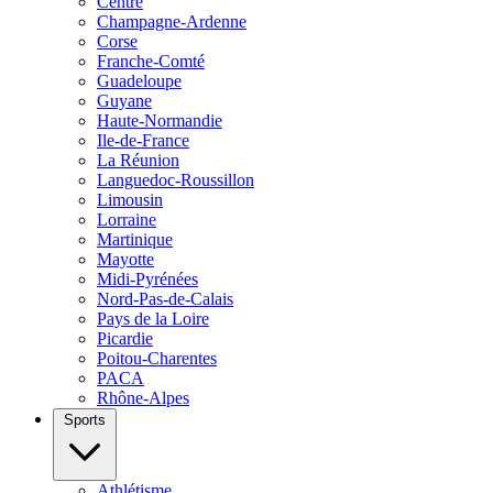
Centre
Champagne-Ardenne
Corse
Franche-Comté
Guadeloupe
Guyane
Haute-Normandie
Ile-de-France
La Réunion
Languedoc-Roussillon
Limousin
Lorraine
Martinique
Mayotte
Midi-Pyrénées
Nord-Pas-de-Calais
Pays de la Loire
Picardie
Poitou-Charentes
PACA
Rhône-Alpes
Sports
Athlétisme