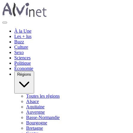
À la Une
Les + lus
Buzz
Culture
Sexo
Sciences
Politique
Économie
Régions
Toutes les régions
Alsace
Aquitaine
Auvergne
Basse-Normandie
Bourgogne
Bretagne