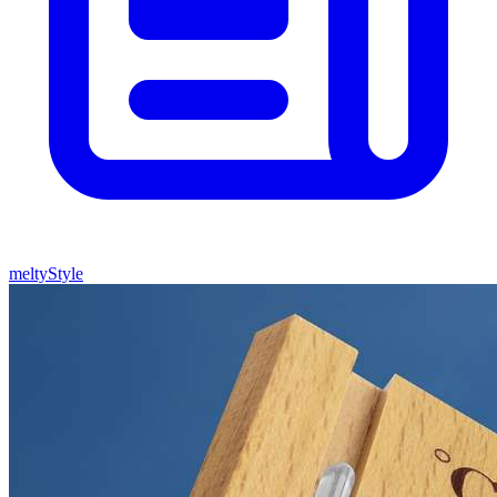
meltyStyle