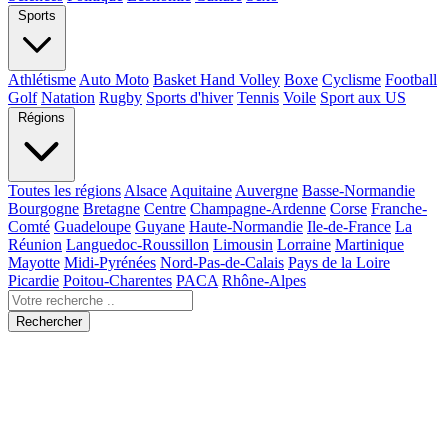
Sports
Athlétisme
Auto Moto
Basket Hand Volley
Boxe
Cyclisme
Football
Golf
Natation
Rugby
Sports d'hiver
Tennis
Voile
Sport aux US
Régions
Toutes les régions
Alsace
Aquitaine
Auvergne
Basse-Normandie
Bourgogne
Bretagne
Centre
Champagne-Ardenne
Corse
Franche-
Comté
Guadeloupe
Guyane
Haute-Normandie
Ile-de-France
La
Réunion
Languedoc-Roussillon
Limousin
Lorraine
Martinique
Mayotte
Midi-Pyrénées
Nord-Pas-de-Calais
Pays de la Loire
Picardie
Poitou-Charentes
PACA
Rhône-Alpes
Rechercher