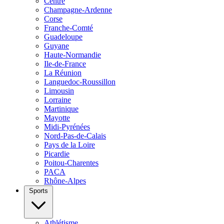
Centre
Champagne-Ardenne
Corse
Franche-Comté
Guadeloupe
Guyane
Haute-Normandie
Ile-de-France
La Réunion
Languedoc-Roussillon
Limousin
Lorraine
Martinique
Mayotte
Midi-Pyrénées
Nord-Pas-de-Calais
Pays de la Loire
Picardie
Poitou-Charentes
PACA
Rhône-Alpes
Sports
Athlétisme