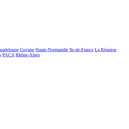
uadeloupe
Guyane
Haute-Normandie
Ile-de-France
La Réunion
s
PACA
Rhône-Alpes