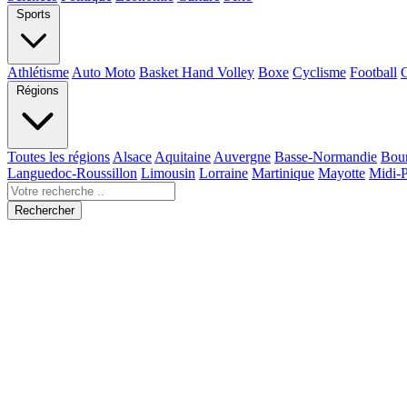
Sports
Athlétisme
Auto Moto
Basket Hand Volley
Boxe
Cyclisme
Football
Régions
Toutes les régions
Alsace
Aquitaine
Auvergne
Basse-Normandie
Bou
Languedoc-Roussillon
Limousin
Lorraine
Martinique
Mayotte
Midi-
Rechercher