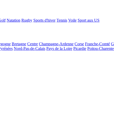
Golf
Natation
Rugby
Sports d'hiver
Tennis
Voile
Sport aux US
rgogne
Bretagne
Centre
Champagne-Ardenne
Corse
Franche-Comté
G
Pyrénées
Nord-Pas-de-Calais
Pays de la Loire
Picardie
Poitou-Charente