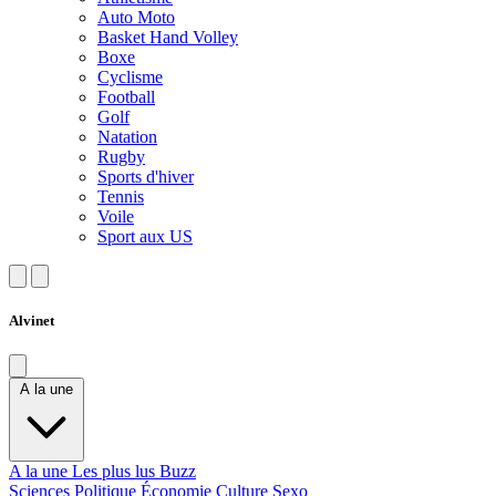
Auto Moto
Basket Hand Volley
Boxe
Cyclisme
Football
Golf
Natation
Rugby
Sports d'hiver
Tennis
Voile
Sport aux US
Alvinet
A la une
A la une
Les plus lus
Buzz
Sciences
Politique
Économie
Culture
Sexo