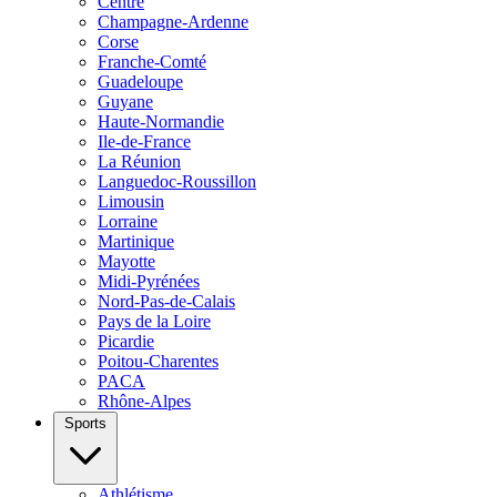
Centre
Champagne-Ardenne
Corse
Franche-Comté
Guadeloupe
Guyane
Haute-Normandie
Ile-de-France
La Réunion
Languedoc-Roussillon
Limousin
Lorraine
Martinique
Mayotte
Midi-Pyrénées
Nord-Pas-de-Calais
Pays de la Loire
Picardie
Poitou-Charentes
PACA
Rhône-Alpes
Sports
Athlétisme