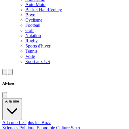
Auto Moto
Basket Hand Volley
Boxe
Cyclisme
Football
Golf
Natation
Rugby
Sports d'hiver
Tennis
Voile
Sport aux US
Alvinet
A la une
A la une
Les plus lus
Buzz
Sciences
Politique
Économie
Culture
Sexo