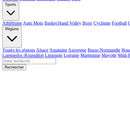
Sports
Athlétisme
Auto Moto
Basket Hand Volley
Boxe
Cyclisme
Football
Régions
Toutes les régions
Alsace
Aquitaine
Auvergne
Basse-Normandie
Bou
Languedoc-Roussillon
Limousin
Lorraine
Martinique
Mayotte
Midi-
Rechercher