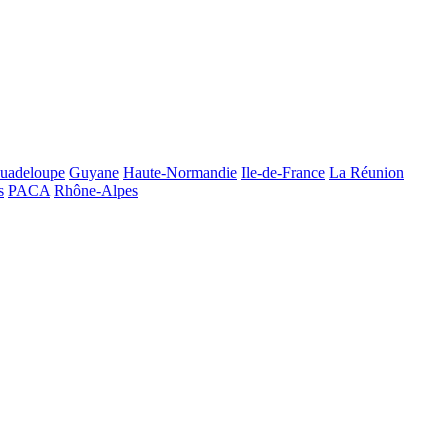
uadeloupe
Guyane
Haute-Normandie
Ile-de-France
La Réunion
s
PACA
Rhône-Alpes