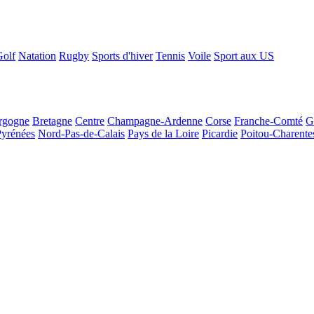
Golf
Natation
Rugby
Sports d'hiver
Tennis
Voile
Sport aux US
rgogne
Bretagne
Centre
Champagne-Ardenne
Corse
Franche-Comté
G
Pyrénées
Nord-Pas-de-Calais
Pays de la Loire
Picardie
Poitou-Charente