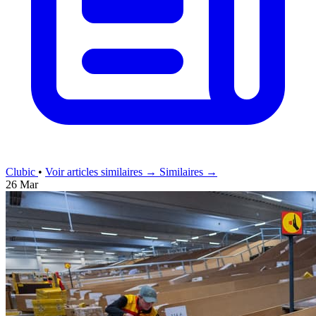
Clubic
•
Voir articles similaires →
Similaires →
26 Mar