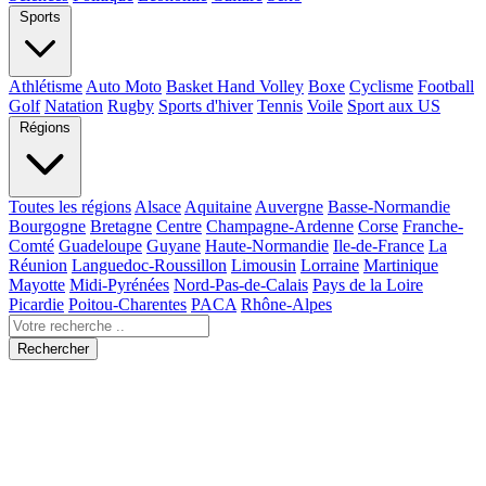
Sports
Athlétisme
Auto Moto
Basket Hand Volley
Boxe
Cyclisme
Football
Golf
Natation
Rugby
Sports d'hiver
Tennis
Voile
Sport aux US
Régions
Toutes les régions
Alsace
Aquitaine
Auvergne
Basse-Normandie
Bourgogne
Bretagne
Centre
Champagne-Ardenne
Corse
Franche-
Comté
Guadeloupe
Guyane
Haute-Normandie
Ile-de-France
La
Réunion
Languedoc-Roussillon
Limousin
Lorraine
Martinique
Mayotte
Midi-Pyrénées
Nord-Pas-de-Calais
Pays de la Loire
Picardie
Poitou-Charentes
PACA
Rhône-Alpes
Rechercher