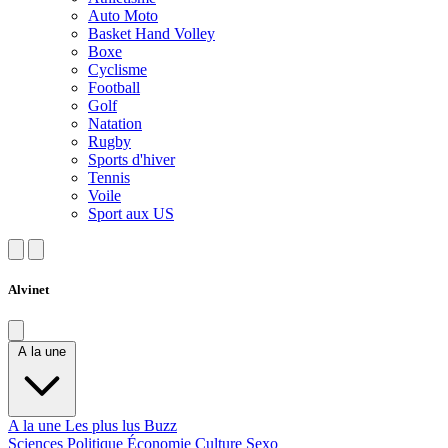
Auto Moto
Basket Hand Volley
Boxe
Cyclisme
Football
Golf
Natation
Rugby
Sports d'hiver
Tennis
Voile
Sport aux US
Alvinet
A la une
A la une
Les plus lus
Buzz
Sciences
Politique
Économie
Culture
Sexo