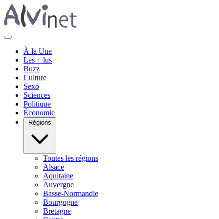
À la Une
Les + lus
Buzz
Culture
Sexo
Sciences
Politique
Économie
Régions
Toutes les régions
Alsace
Aquitaine
Auvergne
Basse-Normandie
Bourgogne
Bretagne