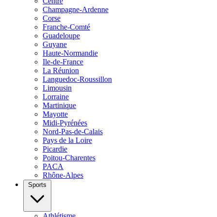
Centre
Champagne-Ardenne
Corse
Franche-Comté
Guadeloupe
Guyane
Haute-Normandie
Ile-de-France
La Réunion
Languedoc-Roussillon
Limousin
Lorraine
Martinique
Mayotte
Midi-Pyrénées
Nord-Pas-de-Calais
Pays de la Loire
Picardie
Poitou-Charentes
PACA
Rhône-Alpes
Sports
Athlétisme