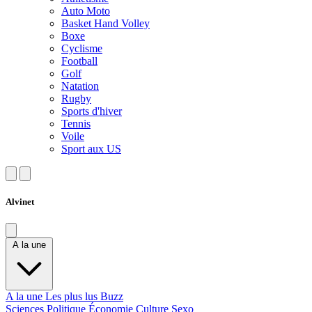
Auto Moto
Basket Hand Volley
Boxe
Cyclisme
Football
Golf
Natation
Rugby
Sports d'hiver
Tennis
Voile
Sport aux US
Alvinet
A la une
A la une
Les plus lus
Buzz
Sciences
Politique
Économie
Culture
Sexo