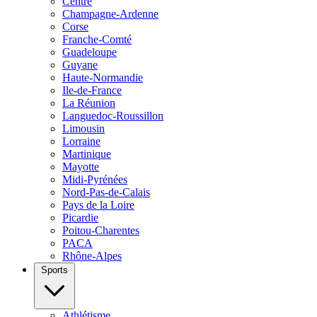
Centre
Champagne-Ardenne
Corse
Franche-Comté
Guadeloupe
Guyane
Haute-Normandie
Ile-de-France
La Réunion
Languedoc-Roussillon
Limousin
Lorraine
Martinique
Mayotte
Midi-Pyrénées
Nord-Pas-de-Calais
Pays de la Loire
Picardie
Poitou-Charentes
PACA
Rhône-Alpes
Sports
Athlétisme