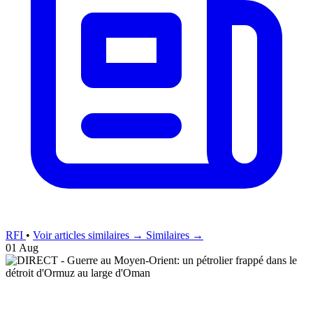
RFI
•
Voir articles similaires →
Similaires →
01 Aug