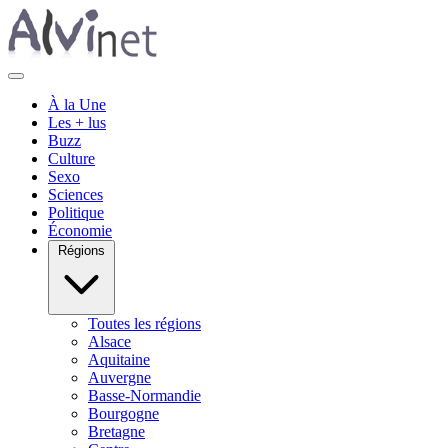
À la Une
Les + lus
Buzz
Culture
Sexo
Sciences
Politique
Économie
Régions
Toutes les régions
Alsace
Aquitaine
Auvergne
Basse-Normandie
Bourgogne
Bretagne