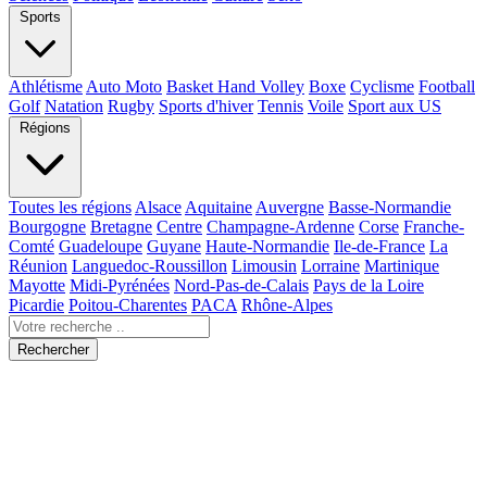
Sports
Athlétisme
Auto Moto
Basket Hand Volley
Boxe
Cyclisme
Football
Golf
Natation
Rugby
Sports d'hiver
Tennis
Voile
Sport aux US
Régions
Toutes les régions
Alsace
Aquitaine
Auvergne
Basse-Normandie
Bourgogne
Bretagne
Centre
Champagne-Ardenne
Corse
Franche-
Comté
Guadeloupe
Guyane
Haute-Normandie
Ile-de-France
La
Réunion
Languedoc-Roussillon
Limousin
Lorraine
Martinique
Mayotte
Midi-Pyrénées
Nord-Pas-de-Calais
Pays de la Loire
Picardie
Poitou-Charentes
PACA
Rhône-Alpes
Rechercher