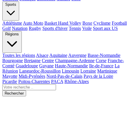
Sports
Athlétisme
Auto Moto
Basket Hand Volley
Boxe
Cyclisme
Football
Golf
Natation
Rugby
Sports d'hiver
Tennis
Voile
Sport aux US
Régions
Toutes les régions
Alsace
Aquitaine
Auvergne
Basse-Normandie
Bourgogne
Bretagne
Centre
Champagne-Ardenne
Corse
Franche-
Comté
Guadeloupe
Guyane
Haute-Normandie
Ile-de-France
La
Réunion
Languedoc-Roussillon
Limousin
Lorraine
Martinique
Mayotte
Midi-Pyrénées
Nord-Pas-de-Calais
Pays de la Loire
Picardie
Poitou-Charentes
PACA
Rhône-Alpes
Rechercher