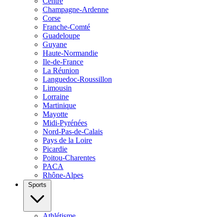
Centre
Champagne-Ardenne
Corse
Franche-Comté
Guadeloupe
Guyane
Haute-Normandie
Ile-de-France
La Réunion
Languedoc-Roussillon
Limousin
Lorraine
Martinique
Mayotte
Midi-Pyrénées
Nord-Pas-de-Calais
Pays de la Loire
Picardie
Poitou-Charentes
PACA
Rhône-Alpes
Sports
Athlétisme