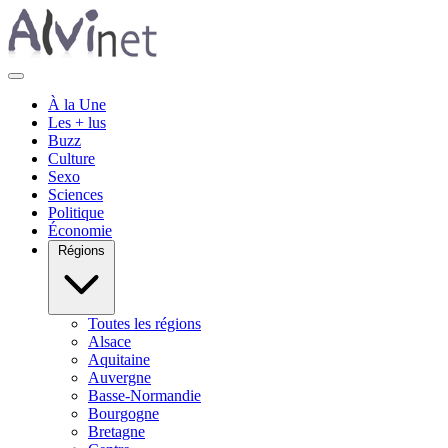
À la Une
Les + lus
Buzz
Culture
Sexo
Sciences
Politique
Économie
Régions
Toutes les régions
Alsace
Aquitaine
Auvergne
Basse-Normandie
Bourgogne
Bretagne