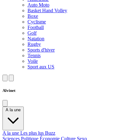
Auto Moto
Basket Hand Volley
Boxe
Cyclisme
Football
Golf
Natation
Rugby
Sports d'hiver
Tennis
Voile
Sport aux US
Alvinet
A la une
A la une
Les plus lus
Buzz
Sciences
Politique
Économie
Culture
Sexo