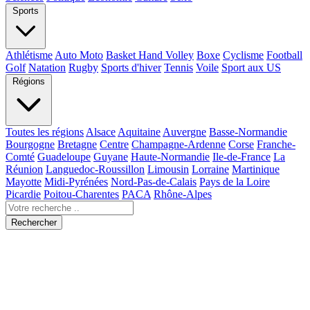
Sports
Athlétisme
Auto Moto
Basket Hand Volley
Boxe
Cyclisme
Football
Golf
Natation
Rugby
Sports d'hiver
Tennis
Voile
Sport aux US
Régions
Toutes les régions
Alsace
Aquitaine
Auvergne
Basse-Normandie
Bourgogne
Bretagne
Centre
Champagne-Ardenne
Corse
Franche-
Comté
Guadeloupe
Guyane
Haute-Normandie
Ile-de-France
La
Réunion
Languedoc-Roussillon
Limousin
Lorraine
Martinique
Mayotte
Midi-Pyrénées
Nord-Pas-de-Calais
Pays de la Loire
Picardie
Poitou-Charentes
PACA
Rhône-Alpes
Rechercher