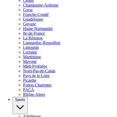
Centre
Champagne-Ardenne
Corse
Franche-Comté
Guadeloupe
Guyane
Haute-Normandie
Ile-de-France
La Réunion
Languedoc-Roussillon
Limousin
Lorraine
Martinique
Mayotte
Midi-Pyrénées
Nord-Pas-de-Calais
Pays de la Loire
Picardie
Poitou-Charentes
PACA
Rhône-Alpes
Sports
Athlétisme