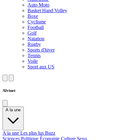
Auto Moto
Basket Hand Volley
Boxe
Cyclisme
Football
Golf
Natation
Rugby
Sports d'hiver
Tennis
Voile
Sport aux US
Alvinet
A la une
A la une
Les plus lus
Buzz
Sciences
Politique
Économie
Culture
Sexo