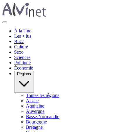
À la Une
Les + lus
Buzz
Culture
Sexo
Sciences
Politique
Économie
Régions
Toutes les régions
Alsace
Aquitaine
Auvergne
Basse-Normandie
Bourgogne
Bretagne