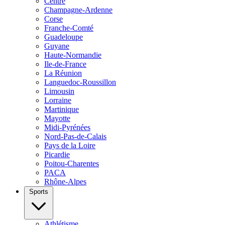
Centre
Champagne-Ardenne
Corse
Franche-Comté
Guadeloupe
Guyane
Haute-Normandie
Ile-de-France
La Réunion
Languedoc-Roussillon
Limousin
Lorraine
Martinique
Mayotte
Midi-Pyrénées
Nord-Pas-de-Calais
Pays de la Loire
Picardie
Poitou-Charentes
PACA
Rhône-Alpes
Sports
Athlétisme