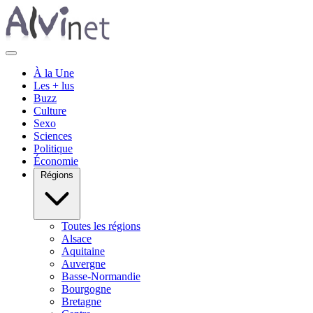
À la Une
Les + lus
Buzz
Culture
Sexo
Sciences
Politique
Économie
Régions
Toutes les régions
Alsace
Aquitaine
Auvergne
Basse-Normandie
Bourgogne
Bretagne