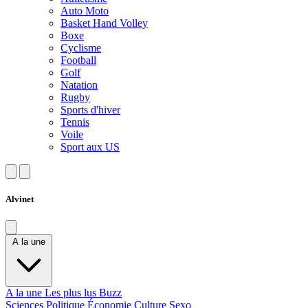
Auto Moto
Basket Hand Volley
Boxe
Cyclisme
Football
Golf
Natation
Rugby
Sports d'hiver
Tennis
Voile
Sport aux US
Alvinet
A la une
A la une
Les plus lus
Buzz
Sciences
Politique
Économie
Culture
Sexo