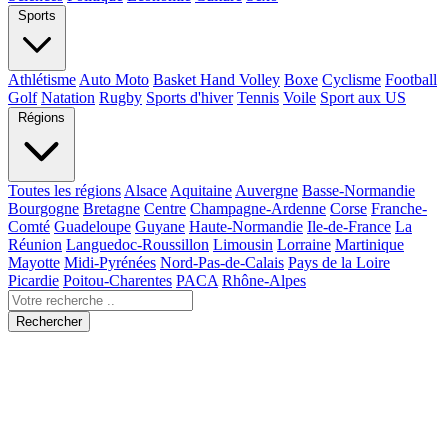
Sports
Athlétisme
Auto Moto
Basket Hand Volley
Boxe
Cyclisme
Football
Golf
Natation
Rugby
Sports d'hiver
Tennis
Voile
Sport aux US
Régions
Toutes les régions
Alsace
Aquitaine
Auvergne
Basse-Normandie
Bourgogne
Bretagne
Centre
Champagne-Ardenne
Corse
Franche-
Comté
Guadeloupe
Guyane
Haute-Normandie
Ile-de-France
La
Réunion
Languedoc-Roussillon
Limousin
Lorraine
Martinique
Mayotte
Midi-Pyrénées
Nord-Pas-de-Calais
Pays de la Loire
Picardie
Poitou-Charentes
PACA
Rhône-Alpes
Rechercher