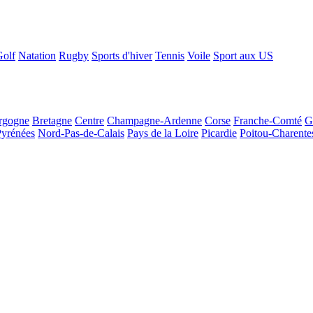
Golf
Natation
Rugby
Sports d'hiver
Tennis
Voile
Sport aux US
rgogne
Bretagne
Centre
Champagne-Ardenne
Corse
Franche-Comté
G
Pyrénées
Nord-Pas-de-Calais
Pays de la Loire
Picardie
Poitou-Charente