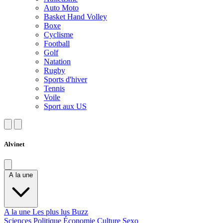
Auto Moto
Basket Hand Volley
Boxe
Cyclisme
Football
Golf
Natation
Rugby
Sports d'hiver
Tennis
Voile
Sport aux US
Alvinet
A la une
A la une
Les plus lus
Buzz
Sciences
Politique
Économie
Culture
Sexo