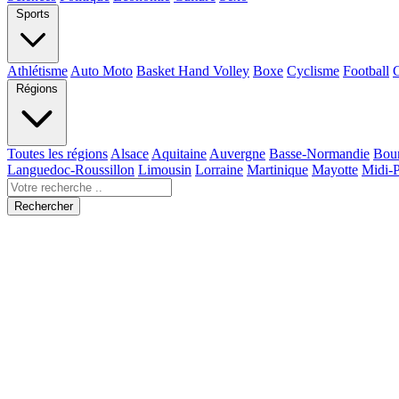
Sports
Athlétisme
Auto Moto
Basket Hand Volley
Boxe
Cyclisme
Football
Régions
Toutes les régions
Alsace
Aquitaine
Auvergne
Basse-Normandie
Bou
Languedoc-Roussillon
Limousin
Lorraine
Martinique
Mayotte
Midi-
Rechercher