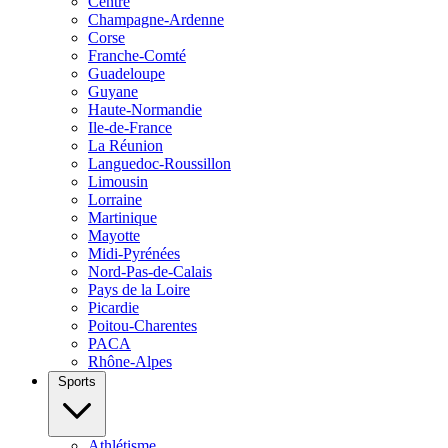
Centre
Champagne-Ardenne
Corse
Franche-Comté
Guadeloupe
Guyane
Haute-Normandie
Ile-de-France
La Réunion
Languedoc-Roussillon
Limousin
Lorraine
Martinique
Mayotte
Midi-Pyrénées
Nord-Pas-de-Calais
Pays de la Loire
Picardie
Poitou-Charentes
PACA
Rhône-Alpes
Sports
Athlétisme