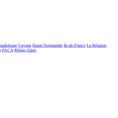
uadeloupe
Guyane
Haute-Normandie
Ile-de-France
La Réunion
s
PACA
Rhône-Alpes