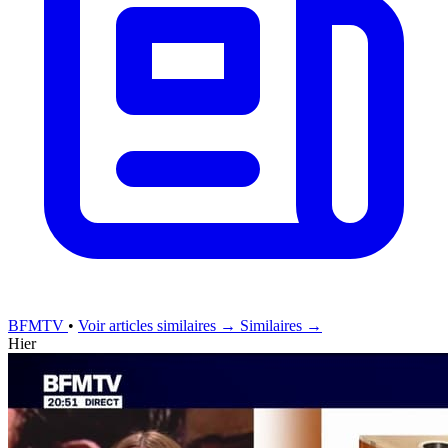
BFMTV
•
Voir articles similaires →
Similaires →
Hier