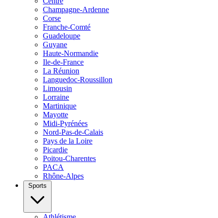
Centre
Champagne-Ardenne
Corse
Franche-Comté
Guadeloupe
Guyane
Haute-Normandie
Ile-de-France
La Réunion
Languedoc-Roussillon
Limousin
Lorraine
Martinique
Mayotte
Midi-Pyrénées
Nord-Pas-de-Calais
Pays de la Loire
Picardie
Poitou-Charentes
PACA
Rhône-Alpes
Sports
Athlétisme