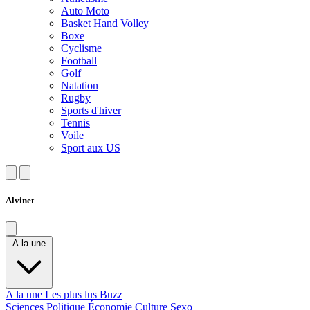
Auto Moto
Basket Hand Volley
Boxe
Cyclisme
Football
Golf
Natation
Rugby
Sports d'hiver
Tennis
Voile
Sport aux US
Alvinet
A la une
A la une
Les plus lus
Buzz
Sciences
Politique
Économie
Culture
Sexo