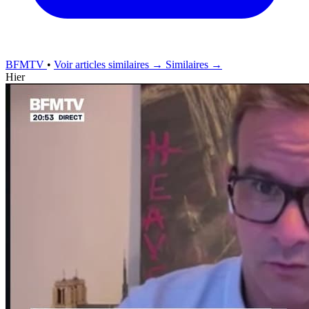
BFMTV
•
Voir articles similaires →
Similaires →
Hier