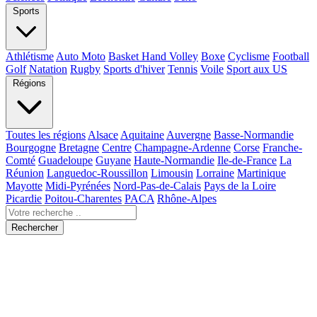
Sports
Athlétisme
Auto Moto
Basket Hand Volley
Boxe
Cyclisme
Football
Golf
Natation
Rugby
Sports d'hiver
Tennis
Voile
Sport aux US
Régions
Toutes les régions
Alsace
Aquitaine
Auvergne
Basse-Normandie
Bourgogne
Bretagne
Centre
Champagne-Ardenne
Corse
Franche-
Comté
Guadeloupe
Guyane
Haute-Normandie
Ile-de-France
La
Réunion
Languedoc-Roussillon
Limousin
Lorraine
Martinique
Mayotte
Midi-Pyrénées
Nord-Pas-de-Calais
Pays de la Loire
Picardie
Poitou-Charentes
PACA
Rhône-Alpes
Rechercher