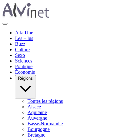
À la Une
Les + lus
Buzz
Culture
Sexo
Sciences
Politique
Économie
Régions
Toutes les régions
Alsace
Aquitaine
Auvergne
Basse-Normandie
Bourgogne
Bretagne