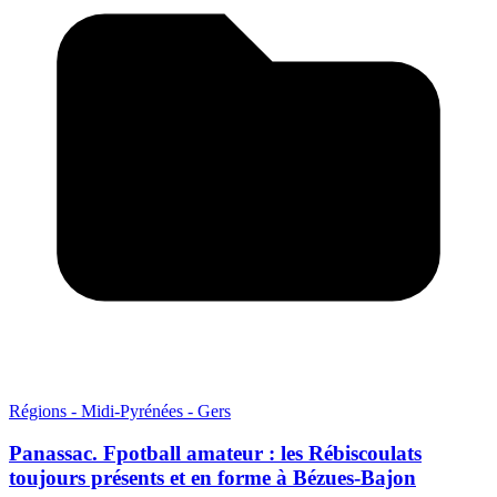
Régions - Midi-Pyrénées - Gers
Panassac. Fpotball amateur : les Rébiscoulats
toujours présents et en forme à Bézues-Bajon