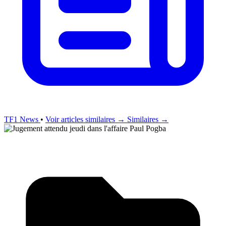
TF1 News
•
Voir articles similaires →
Similaires →