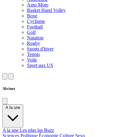
Auto Moto
Basket Hand Volley
Boxe
Cyclisme
Football
Golf
Natation
Rugby
Sports d'hiver
Tennis
Voile
Sport aux US
Alvinet
A la une
A la une
Les plus lus
Buzz
Sciences
Politique
Économie
Culture
Sexo