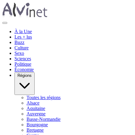
À la Une
Les + lus
Buzz
Culture
Sexo
Sciences
Politique
Économie
Régions
Toutes les régions
Alsace
Aquitaine
Auvergne
Basse-Normandie
Bourgogne
Bretagne