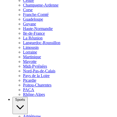
Centre
Champagne-Ardenne
Corse
Franche-Comté
Guadeloupe
Guyane
Haute-Normandie
Ile-de-France
La Réunion
Languedoc-Roussillon
Limousin
Lorraine
Martinique
Mayotte
Midi-Pyrénées
Nord-Pas-de-Calais
Pays de la Loire
Picardie
Poitou-Charentes
PACA
Rhône-Alpes
Sports
Athlétisme