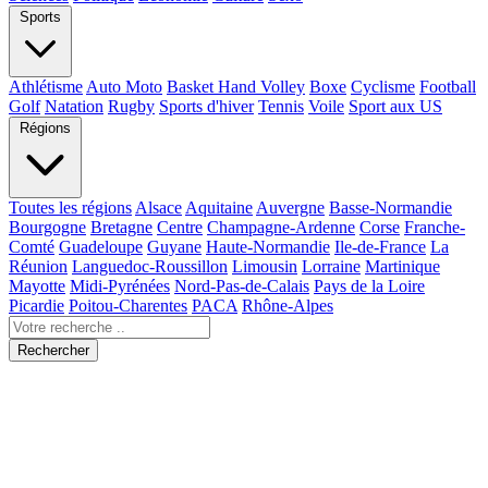
Sports
Athlétisme
Auto Moto
Basket Hand Volley
Boxe
Cyclisme
Football
Golf
Natation
Rugby
Sports d'hiver
Tennis
Voile
Sport aux US
Régions
Toutes les régions
Alsace
Aquitaine
Auvergne
Basse-Normandie
Bourgogne
Bretagne
Centre
Champagne-Ardenne
Corse
Franche-
Comté
Guadeloupe
Guyane
Haute-Normandie
Ile-de-France
La
Réunion
Languedoc-Roussillon
Limousin
Lorraine
Martinique
Mayotte
Midi-Pyrénées
Nord-Pas-de-Calais
Pays de la Loire
Picardie
Poitou-Charentes
PACA
Rhône-Alpes
Rechercher