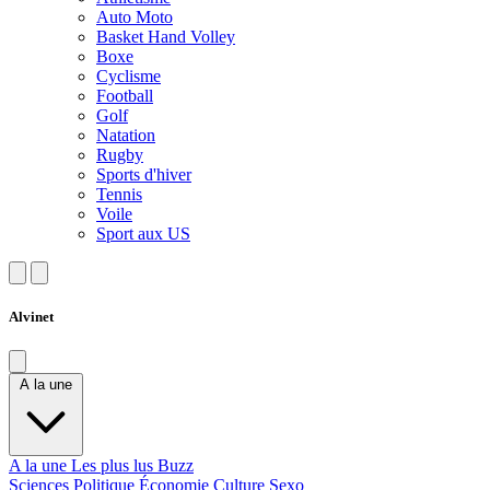
Auto Moto
Basket Hand Volley
Boxe
Cyclisme
Football
Golf
Natation
Rugby
Sports d'hiver
Tennis
Voile
Sport aux US
Alvinet
A la une
A la une
Les plus lus
Buzz
Sciences
Politique
Économie
Culture
Sexo