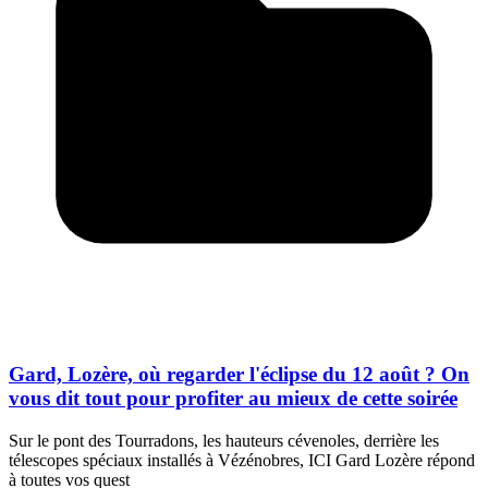
Gard, Lozère, où regarder l'éclipse du 12 août ? On
vous dit tout pour profiter au mieux de cette soirée
Sur le pont des Tourradons, les hauteurs cévenoles, derrière les
télescopes spéciaux installés à Vézénobres, ICI Gard Lozère répond
à toutes vos quest