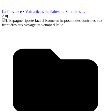
La Provence
•
Voir articles similaires →
Similaires →
Auj.