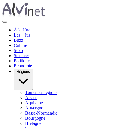
À la Une
Les + lus
Buzz
Culture
Sexo
Sciences
Politique
Économie
Régions
Toutes les régions
Alsace
Aquitaine
Auvergne
Basse-Normandie
Bourgogne
Bretagne