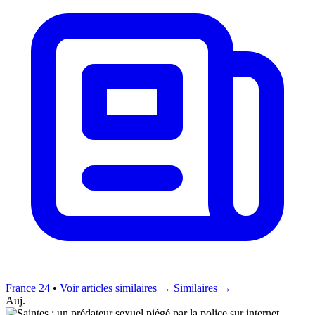
France 24
•
Voir articles similaires →
Similaires →
Auj.