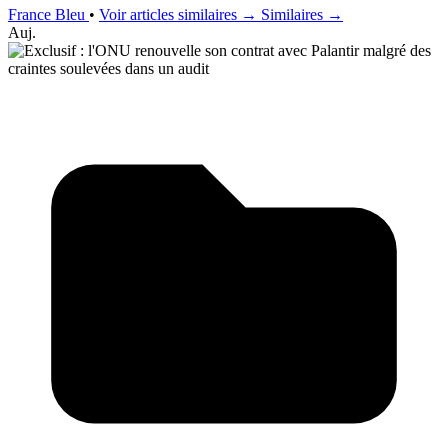
France Bleu
•
Voir articles similaires →
Similaires →
Auj.