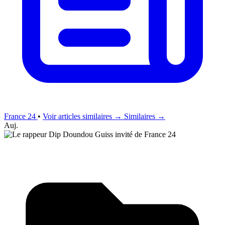
France 24
•
Voir articles similaires →
Similaires →
Auj.