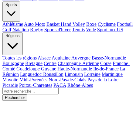
Sports
Athlétisme
Auto Moto
Basket Hand Volley
Boxe
Cyclisme
Football
Golf
Natation
Rugby
Sports d'hiver
Tennis
Voile
Sport aux US
Régions
Toutes les régions
Alsace
Aquitaine
Auvergne
Basse-Normandie
Bourgogne
Bretagne
Centre
Champagne-Ardenne
Corse
Franche-
Comté
Guadeloupe
Guyane
Haute-Normandie
Ile-de-France
La
Réunion
Languedoc-Roussillon
Limousin
Lorraine
Martinique
Mayotte
Midi-Pyrénées
Nord-Pas-de-Calais
Pays de la Loire
Picardie
Poitou-Charentes
PACA
Rhône-Alpes
Rechercher