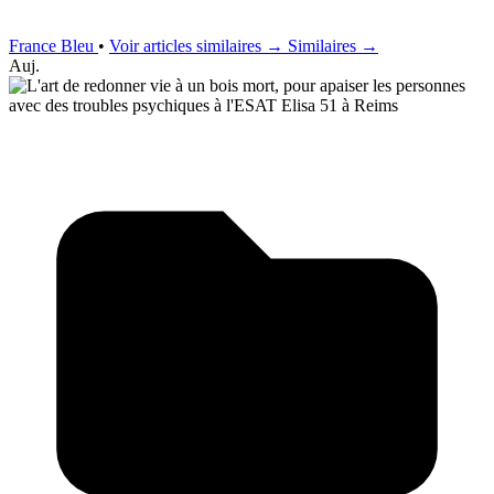
France Bleu
•
Voir articles similaires →
Similaires →
Auj.