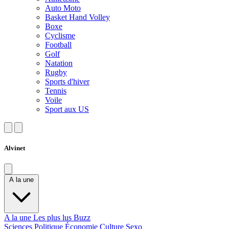
Auto Moto
Basket Hand Volley
Boxe
Cyclisme
Football
Golf
Natation
Rugby
Sports d'hiver
Tennis
Voile
Sport aux US
Alvinet
A la une
A la une
Les plus lus
Buzz
Sciences
Politique
Économie
Culture
Sexo