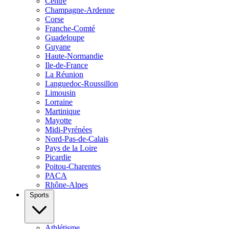
Centre
Champagne-Ardenne
Corse
Franche-Comté
Guadeloupe
Guyane
Haute-Normandie
Ile-de-France
La Réunion
Languedoc-Roussillon
Limousin
Lorraine
Martinique
Mayotte
Midi-Pyrénées
Nord-Pas-de-Calais
Pays de la Loire
Picardie
Poitou-Charentes
PACA
Rhône-Alpes
Sports
Athlétisme