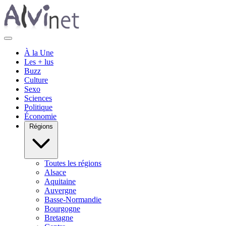
À la Une
Les + lus
Buzz
Culture
Sexo
Sciences
Politique
Économie
Régions
Toutes les régions
Alsace
Aquitaine
Auvergne
Basse-Normandie
Bourgogne
Bretagne