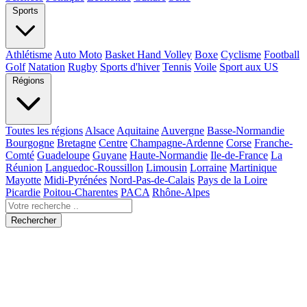
Sports
Athlétisme
Auto Moto
Basket Hand Volley
Boxe
Cyclisme
Football
Golf
Natation
Rugby
Sports d'hiver
Tennis
Voile
Sport aux US
Régions
Toutes les régions
Alsace
Aquitaine
Auvergne
Basse-Normandie
Bourgogne
Bretagne
Centre
Champagne-Ardenne
Corse
Franche-
Comté
Guadeloupe
Guyane
Haute-Normandie
Ile-de-France
La
Réunion
Languedoc-Roussillon
Limousin
Lorraine
Martinique
Mayotte
Midi-Pyrénées
Nord-Pas-de-Calais
Pays de la Loire
Picardie
Poitou-Charentes
PACA
Rhône-Alpes
Rechercher