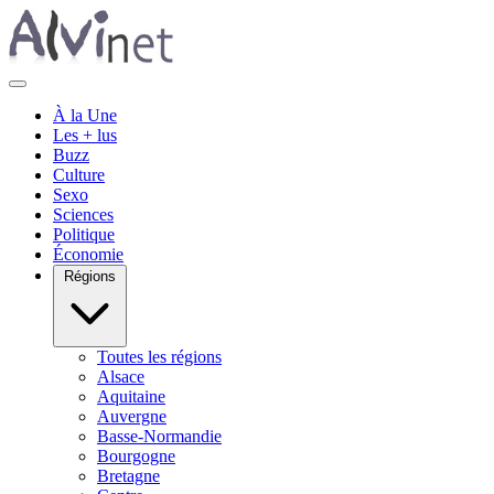
À la Une
Les + lus
Buzz
Culture
Sexo
Sciences
Politique
Économie
Régions
Toutes les régions
Alsace
Aquitaine
Auvergne
Basse-Normandie
Bourgogne
Bretagne