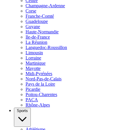
Centre
Champagne-Ardenne
Corse
Franche-Comté
Guadeloupe
Guyane
Haute-Normandie
Ile-de-France
La Réunion
Languedoc-Roussillon
Limousin
Lorraine
Martinique
Mayotte
Midi-Pyrénées
Nord-Pas-de-Calais
Pays de la Loire
Picardie
Poitou-Charentes
PACA
Rhône-Alpes
Sports
Athlétisme