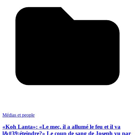
Médias et people
«Koh Lanta»: «Le mec, il a allumé le feu et il va
l&#39;éteindre?» Le coup de sang de Joseph vu par