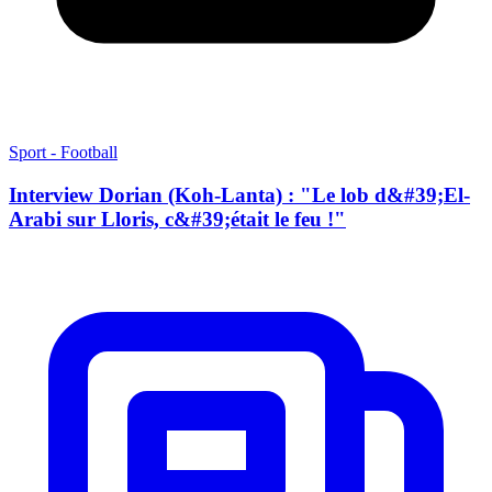
Sport - Football
Interview Dorian (Koh-Lanta) : "Le lob d&#39;El-
Arabi sur Lloris, c&#39;était le feu !"