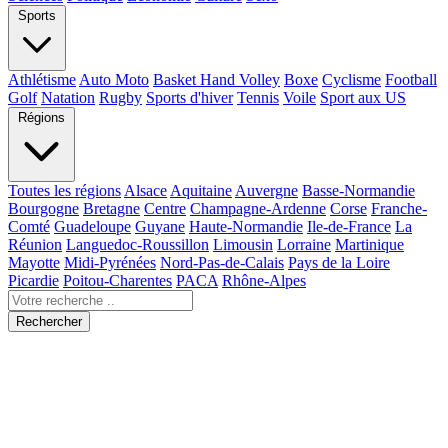
Sports
Athlétisme
Auto Moto
Basket Hand Volley
Boxe
Cyclisme
Football
Golf
Natation
Rugby
Sports d'hiver
Tennis
Voile
Sport aux US
Régions
Toutes les régions
Alsace
Aquitaine
Auvergne
Basse-Normandie
Bourgogne
Bretagne
Centre
Champagne-Ardenne
Corse
Franche-
Comté
Guadeloupe
Guyane
Haute-Normandie
Ile-de-France
La
Réunion
Languedoc-Roussillon
Limousin
Lorraine
Martinique
Mayotte
Midi-Pyrénées
Nord-Pas-de-Calais
Pays de la Loire
Picardie
Poitou-Charentes
PACA
Rhône-Alpes
Rechercher