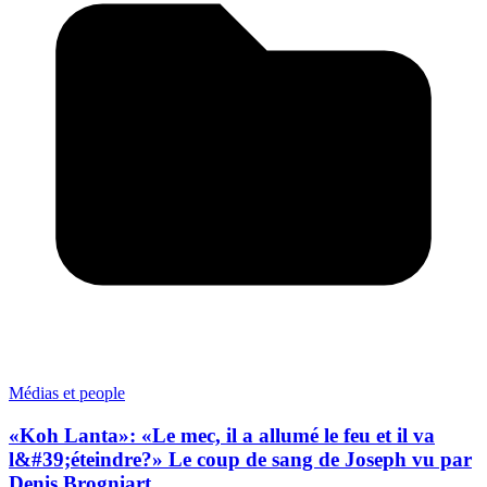
Médias et people
«Koh Lanta»: «Le mec, il a allumé le feu et il va
l&#39;éteindre?» Le coup de sang de Joseph vu par
Denis Brogniart