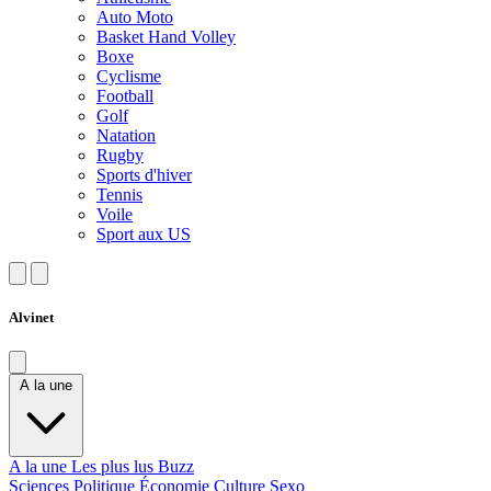
Auto Moto
Basket Hand Volley
Boxe
Cyclisme
Football
Golf
Natation
Rugby
Sports d'hiver
Tennis
Voile
Sport aux US
Alvinet
A la une
A la une
Les plus lus
Buzz
Sciences
Politique
Économie
Culture
Sexo