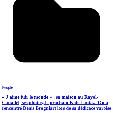
People
« J'aime fuir le monde » : sa maison au Rayol-
Canadel, ses photos, le prochain Koh-Lanta... On a
rencontré Denis Brogniart lors de sa dédicace varoise