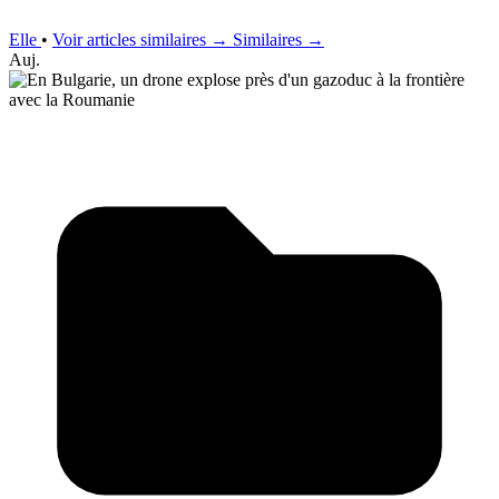
Elle
•
Voir articles similaires →
Similaires →
Auj.