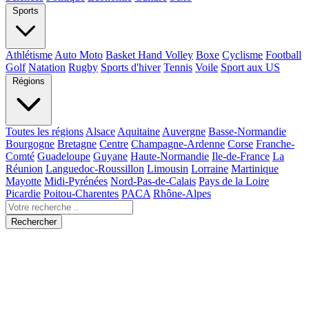
Sports
Athlétisme
Auto Moto
Basket Hand Volley
Boxe
Cyclisme
Football
Golf
Natation
Rugby
Sports d'hiver
Tennis
Voile
Sport aux US
Régions
Toutes les régions
Alsace
Aquitaine
Auvergne
Basse-Normandie
Bourgogne
Bretagne
Centre
Champagne-Ardenne
Corse
Franche-
Comté
Guadeloupe
Guyane
Haute-Normandie
Ile-de-France
La
Réunion
Languedoc-Roussillon
Limousin
Lorraine
Martinique
Mayotte
Midi-Pyrénées
Nord-Pas-de-Calais
Pays de la Loire
Picardie
Poitou-Charentes
PACA
Rhône-Alpes
Rechercher