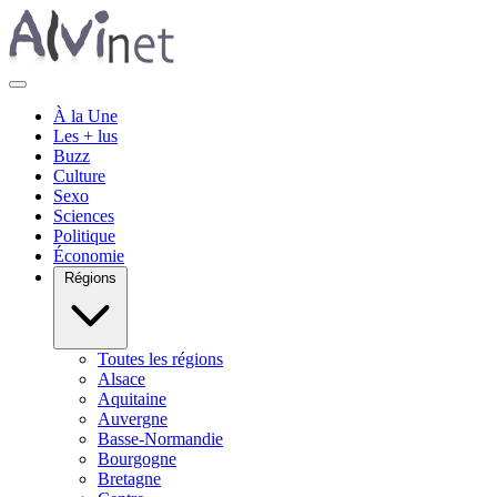
À la Une
Les + lus
Buzz
Culture
Sexo
Sciences
Politique
Économie
Régions
Toutes les régions
Alsace
Aquitaine
Auvergne
Basse-Normandie
Bourgogne
Bretagne