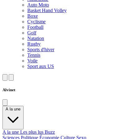
Auto Moto
Basket Hand Volley
Boxe
Cyclisme
Football
Golf
Natation
Rugby
Sports d'hiver
Tennis
Voile
Sport aux US
Alvinet
A la une
A la une
Les plus lus
Buzz
Sciences
Politique
Économie
Culture
Sexo