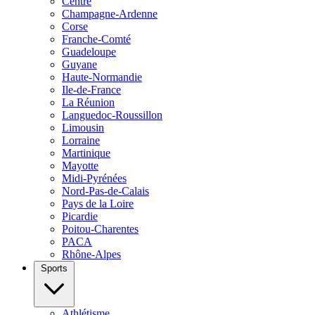
Centre
Champagne-Ardenne
Corse
Franche-Comté
Guadeloupe
Guyane
Haute-Normandie
Ile-de-France
La Réunion
Languedoc-Roussillon
Limousin
Lorraine
Martinique
Mayotte
Midi-Pyrénées
Nord-Pas-de-Calais
Pays de la Loire
Picardie
Poitou-Charentes
PACA
Rhône-Alpes
Sports
Athlétisme