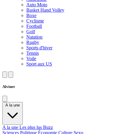
Auto Moto
Basket Hand Volley
Boxe
Cyclisme
Football
Golf
Natation
Rugby
Sports d'hiver
Tennis
Voile
Sport aux US
Alvinet
A la une
A la une
Les plus lus
Buzz
Sciences
Politique
Économie
Culture
Sexo