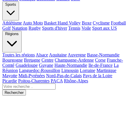
Sports
Athlétisme
Auto Moto
Basket Hand Volley
Boxe
Cyclisme
Football
Golf
Natation
Rugby
Sports d'hiver
Tennis
Voile
Sport aux US
Régions
Toutes les régions
Alsace
Aquitaine
Auvergne
Basse-Normandie
Bourgogne
Bretagne
Centre
Champagne-Ardenne
Corse
Franche-
Comté
Guadeloupe
Guyane
Haute-Normandie
Ile-de-France
La
Réunion
Languedoc-Roussillon
Limousin
Lorraine
Martinique
Mayotte
Midi-Pyrénées
Nord-Pas-de-Calais
Pays de la Loire
Picardie
Poitou-Charentes
PACA
Rhône-Alpes
Rechercher