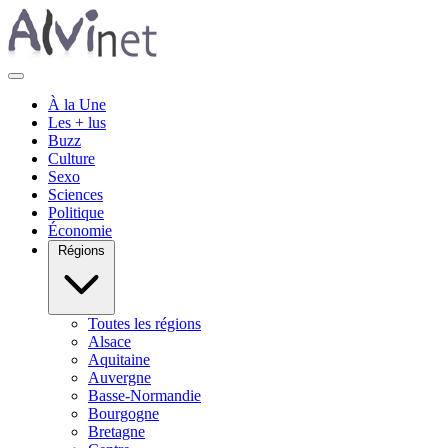
À la Une
Les + lus
Buzz
Culture
Sexo
Sciences
Politique
Économie
Régions
Toutes les régions
Alsace
Aquitaine
Auvergne
Basse-Normandie
Bourgogne
Bretagne