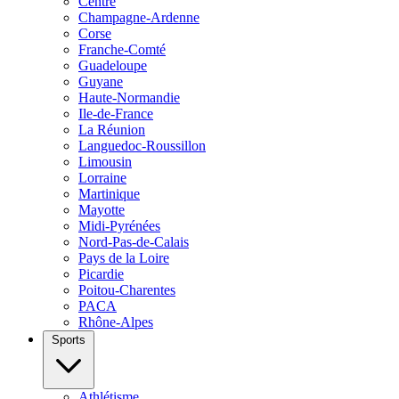
Centre
Champagne-Ardenne
Corse
Franche-Comté
Guadeloupe
Guyane
Haute-Normandie
Ile-de-France
La Réunion
Languedoc-Roussillon
Limousin
Lorraine
Martinique
Mayotte
Midi-Pyrénées
Nord-Pas-de-Calais
Pays de la Loire
Picardie
Poitou-Charentes
PACA
Rhône-Alpes
Sports
Athlétisme