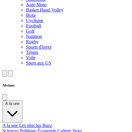
Auto Moto
Basket Hand Volley
Boxe
Cyclisme
Football
Golf
Natation
Rugby
Sports d'hiver
Tennis
Voile
Sport aux US
Alvinet
A la une
A la une
Les plus lus
Buzz
Sciences
Politique
Économie
Culture
Sexo