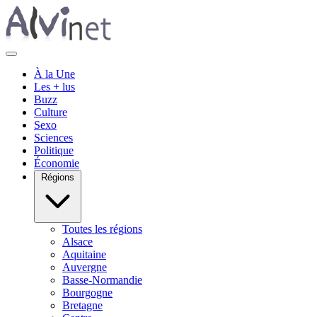
À la Une
Les + lus
Buzz
Culture
Sexo
Sciences
Politique
Économie
Régions
Toutes les régions
Alsace
Aquitaine
Auvergne
Basse-Normandie
Bourgogne
Bretagne