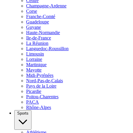
Centre
Champagne-Ardenne
Corse
Franche-Comté
Guadeloupe
Guyane
Haute-Normandie
Ile-de-France
La Réunion
Languedoc-Roussillon
Limousin
Lorraine
Martinique
Mayotte
Midi-Pyrénées
Nord-Pas-de-Calais
Pays de la Loire
Picardie
Poitou-Charentes
PACA
Rhône-Alpes
Sports
Athlétisme