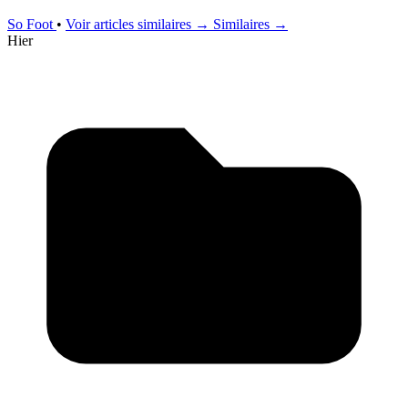
So Foot
•
Voir articles similaires →
Similaires →
Hier