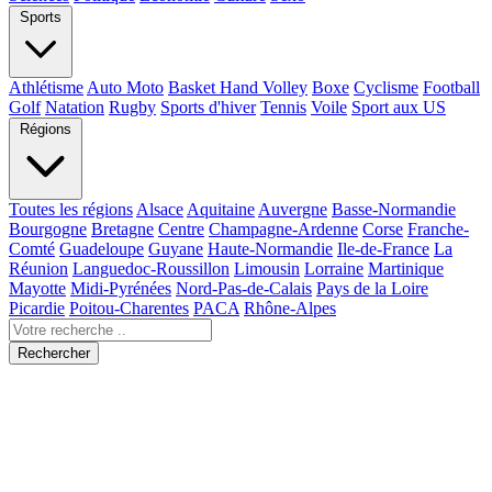
Sports
Athlétisme
Auto Moto
Basket Hand Volley
Boxe
Cyclisme
Football
Golf
Natation
Rugby
Sports d'hiver
Tennis
Voile
Sport aux US
Régions
Toutes les régions
Alsace
Aquitaine
Auvergne
Basse-Normandie
Bourgogne
Bretagne
Centre
Champagne-Ardenne
Corse
Franche-
Comté
Guadeloupe
Guyane
Haute-Normandie
Ile-de-France
La
Réunion
Languedoc-Roussillon
Limousin
Lorraine
Martinique
Mayotte
Midi-Pyrénées
Nord-Pas-de-Calais
Pays de la Loire
Picardie
Poitou-Charentes
PACA
Rhône-Alpes
Rechercher