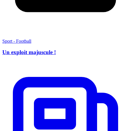
Sport - Football
Un exploit majuscule !