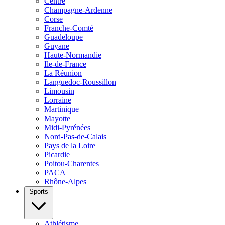
Centre
Champagne-Ardenne
Corse
Franche-Comté
Guadeloupe
Guyane
Haute-Normandie
Ile-de-France
La Réunion
Languedoc-Roussillon
Limousin
Lorraine
Martinique
Mayotte
Midi-Pyrénées
Nord-Pas-de-Calais
Pays de la Loire
Picardie
Poitou-Charentes
PACA
Rhône-Alpes
Sports
Athlétisme