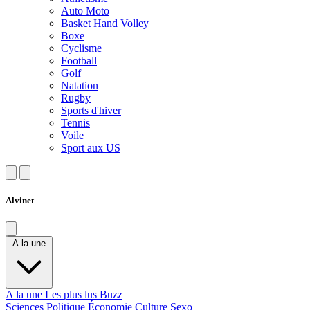
Auto Moto
Basket Hand Volley
Boxe
Cyclisme
Football
Golf
Natation
Rugby
Sports d'hiver
Tennis
Voile
Sport aux US
Alvinet
A la une
A la une
Les plus lus
Buzz
Sciences
Politique
Économie
Culture
Sexo