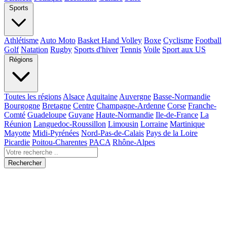
Sports
Athlétisme
Auto Moto
Basket Hand Volley
Boxe
Cyclisme
Football
Golf
Natation
Rugby
Sports d'hiver
Tennis
Voile
Sport aux US
Régions
Toutes les régions
Alsace
Aquitaine
Auvergne
Basse-Normandie
Bourgogne
Bretagne
Centre
Champagne-Ardenne
Corse
Franche-
Comté
Guadeloupe
Guyane
Haute-Normandie
Ile-de-France
La
Réunion
Languedoc-Roussillon
Limousin
Lorraine
Martinique
Mayotte
Midi-Pyrénées
Nord-Pas-de-Calais
Pays de la Loire
Picardie
Poitou-Charentes
PACA
Rhône-Alpes
Rechercher