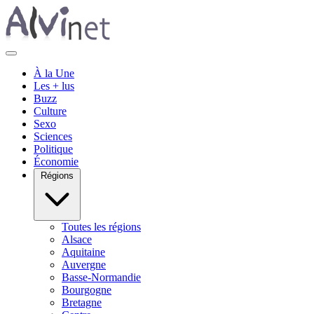
À la Une
Les + lus
Buzz
Culture
Sexo
Sciences
Politique
Économie
Régions
Toutes les régions
Alsace
Aquitaine
Auvergne
Basse-Normandie
Bourgogne
Bretagne