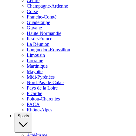
Centre
Champagne-Ardenne
Corse
Franche-Comté
Guadeloupe
Guyane
Haute-Normandie
Ile-de-France
La Réunion
Languedoc-Roussillon
Limousin
Lorraine
Martinique
Mayotte
Midi-Pyrénées
Nord-Pas-de-Calais
Pays de la Loire
Picardie
Poitou-Charentes
PACA
Rhône-Alpes
Sports
Athlétisme