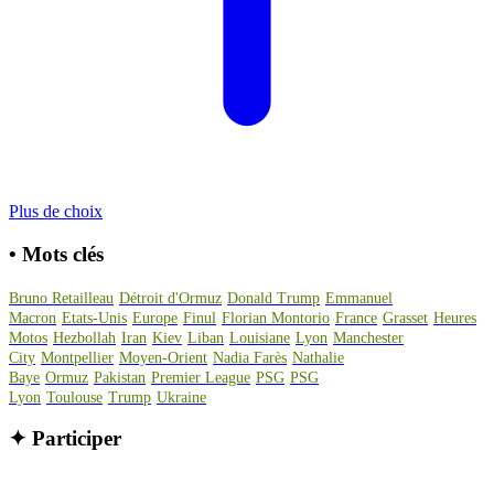
Plus de choix
•
Mots clés
Bruno Retailleau
Détroit d'Ormuz
Donald Trump
Emmanuel
Macron
Etats-Unis
Europe
Finul
Florian Montorio
France
Grasset
Heures
Motos
Hezbollah
Iran
Kiev
Liban
Louisiane
Lyon
Manchester
City
Montpellier
Moyen-Orient
Nadia Farès
Nathalie
Baye
Ormuz
Pakistan
Premier League
PSG
PSG
Lyon
Toulouse
Trump
Ukraine
✦
Participer