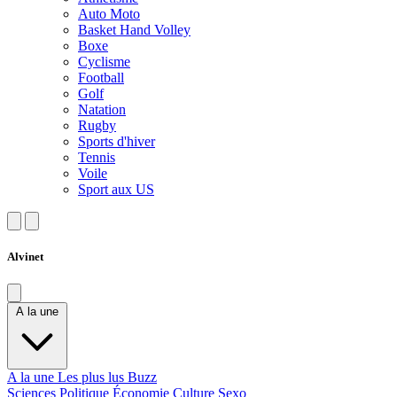
Auto Moto
Basket Hand Volley
Boxe
Cyclisme
Football
Golf
Natation
Rugby
Sports d'hiver
Tennis
Voile
Sport aux US
Alvinet
A la une
A la une
Les plus lus
Buzz
Sciences
Politique
Économie
Culture
Sexo