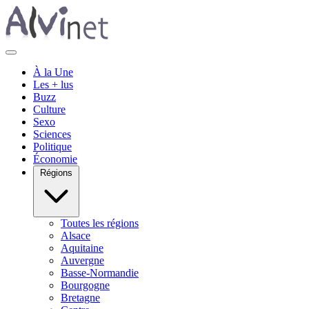
À la Une
Les + lus
Buzz
Culture
Sexo
Sciences
Politique
Économie
Régions
Toutes les régions
Alsace
Aquitaine
Auvergne
Basse-Normandie
Bourgogne
Bretagne