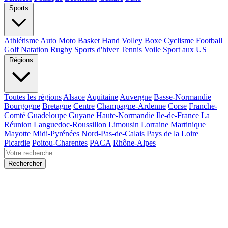
Sports
Athlétisme
Auto Moto
Basket Hand Volley
Boxe
Cyclisme
Football
Golf
Natation
Rugby
Sports d'hiver
Tennis
Voile
Sport aux US
Régions
Toutes les régions
Alsace
Aquitaine
Auvergne
Basse-Normandie
Bourgogne
Bretagne
Centre
Champagne-Ardenne
Corse
Franche-
Comté
Guadeloupe
Guyane
Haute-Normandie
Ile-de-France
La
Réunion
Languedoc-Roussillon
Limousin
Lorraine
Martinique
Mayotte
Midi-Pyrénées
Nord-Pas-de-Calais
Pays de la Loire
Picardie
Poitou-Charentes
PACA
Rhône-Alpes
Rechercher