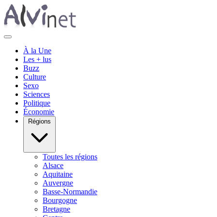
À la Une
Les + lus
Buzz
Culture
Sexo
Sciences
Politique
Économie
Régions
Toutes les régions
Alsace
Aquitaine
Auvergne
Basse-Normandie
Bourgogne
Bretagne