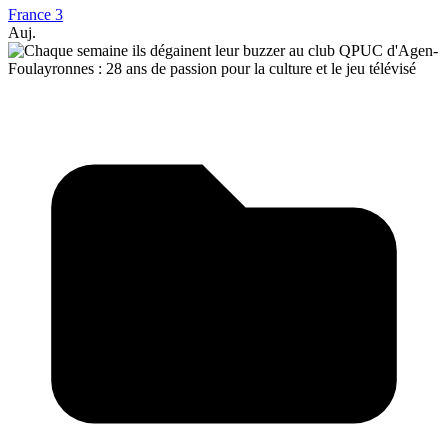
France 3
Auj.