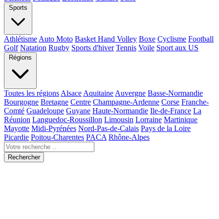
Sports
Athlétisme
Auto Moto
Basket Hand Volley
Boxe
Cyclisme
Football
Golf
Natation
Rugby
Sports d'hiver
Tennis
Voile
Sport aux US
Régions
Toutes les régions
Alsace
Aquitaine
Auvergne
Basse-Normandie
Bourgogne
Bretagne
Centre
Champagne-Ardenne
Corse
Franche-
Comté
Guadeloupe
Guyane
Haute-Normandie
Ile-de-France
La
Réunion
Languedoc-Roussillon
Limousin
Lorraine
Martinique
Mayotte
Midi-Pyrénées
Nord-Pas-de-Calais
Pays de la Loire
Picardie
Poitou-Charentes
PACA
Rhône-Alpes
Rechercher