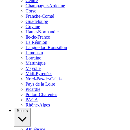
Centre
Champagne-Ardenne
Corse
Franche-Comté
Guadeloupe
Guyane
Haute-Normandie
Ile-de-France
La Réunion
Languedoc-Roussillon
Limousin
Lorraine
Martinique
Mayotte
Midi-Pyrénées
Nord-Pas-de-Calais
Pays de la Loire
Picardie
Poitou-Charentes
PACA
Rhône-Alpes
Sports
Athlétisme