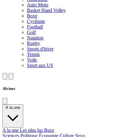
Auto Moto
Basket Hand Volley
Boxe
Cyclisme
Football
Golf
Natation
Rugby
Sports d'hiver
Tennis
Voile
Sport aux US
Alvinet
A la une
A la une
Les plus lus
Buzz
Sciences
Politique
Économie
Culture
Sexo