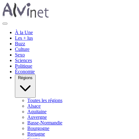
À la Une
Les + lus
Buzz
Culture
Sexo
Sciences
Politique
Économie
Régions
Toutes les régions
Alsace
Aquitaine
Auvergne
Basse-Normandie
Bourgogne
Bretagne