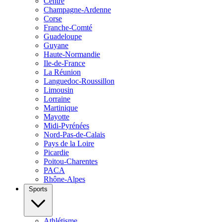
Centre
Champagne-Ardenne
Corse
Franche-Comté
Guadeloupe
Guyane
Haute-Normandie
Ile-de-France
La Réunion
Languedoc-Roussillon
Limousin
Lorraine
Martinique
Mayotte
Midi-Pyrénées
Nord-Pas-de-Calais
Pays de la Loire
Picardie
Poitou-Charentes
PACA
Rhône-Alpes
Sports
Athlétisme