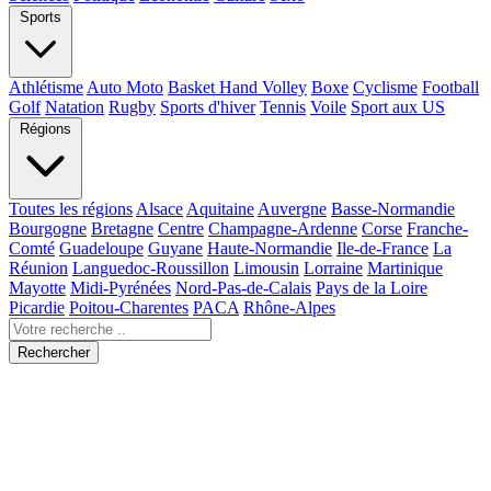
Sports
Athlétisme
Auto Moto
Basket Hand Volley
Boxe
Cyclisme
Football
Golf
Natation
Rugby
Sports d'hiver
Tennis
Voile
Sport aux US
Régions
Toutes les régions
Alsace
Aquitaine
Auvergne
Basse-Normandie
Bourgogne
Bretagne
Centre
Champagne-Ardenne
Corse
Franche-
Comté
Guadeloupe
Guyane
Haute-Normandie
Ile-de-France
La
Réunion
Languedoc-Roussillon
Limousin
Lorraine
Martinique
Mayotte
Midi-Pyrénées
Nord-Pas-de-Calais
Pays de la Loire
Picardie
Poitou-Charentes
PACA
Rhône-Alpes
Rechercher