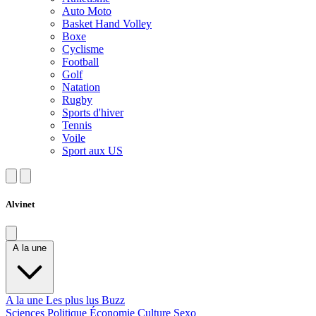
Auto Moto
Basket Hand Volley
Boxe
Cyclisme
Football
Golf
Natation
Rugby
Sports d'hiver
Tennis
Voile
Sport aux US
Alvinet
A la une
A la une
Les plus lus
Buzz
Sciences
Politique
Économie
Culture
Sexo