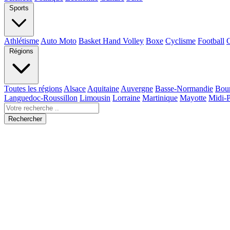
Sports
Athlétisme
Auto Moto
Basket Hand Volley
Boxe
Cyclisme
Football
Régions
Toutes les régions
Alsace
Aquitaine
Auvergne
Basse-Normandie
Bou
Languedoc-Roussillon
Limousin
Lorraine
Martinique
Mayotte
Midi-
Rechercher