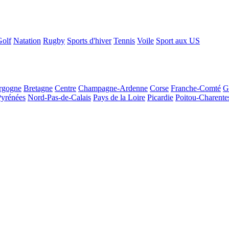
Golf
Natation
Rugby
Sports d'hiver
Tennis
Voile
Sport aux US
rgogne
Bretagne
Centre
Champagne-Ardenne
Corse
Franche-Comté
G
Pyrénées
Nord-Pas-de-Calais
Pays de la Loire
Picardie
Poitou-Charente