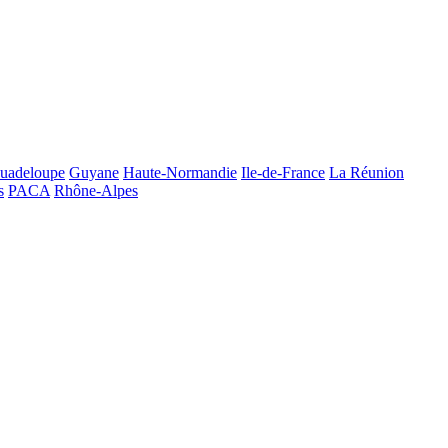
uadeloupe
Guyane
Haute-Normandie
Ile-de-France
La Réunion
s
PACA
Rhône-Alpes