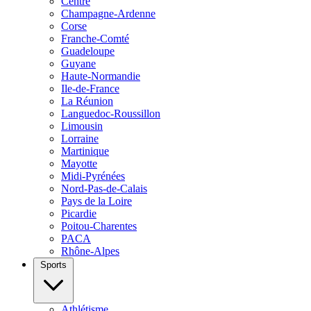
Centre
Champagne-Ardenne
Corse
Franche-Comté
Guadeloupe
Guyane
Haute-Normandie
Ile-de-France
La Réunion
Languedoc-Roussillon
Limousin
Lorraine
Martinique
Mayotte
Midi-Pyrénées
Nord-Pas-de-Calais
Pays de la Loire
Picardie
Poitou-Charentes
PACA
Rhône-Alpes
Sports
Athlétisme