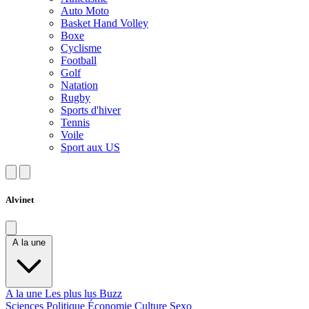
Auto Moto
Basket Hand Volley
Boxe
Cyclisme
Football
Golf
Natation
Rugby
Sports d'hiver
Tennis
Voile
Sport aux US
Alvinet
A la une
A la une
Les plus lus
Buzz
Sciences
Politique
Économie
Culture
Sexo