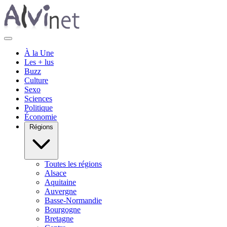
À la Une
Les + lus
Buzz
Culture
Sexo
Sciences
Politique
Économie
Régions
Toutes les régions
Alsace
Aquitaine
Auvergne
Basse-Normandie
Bourgogne
Bretagne