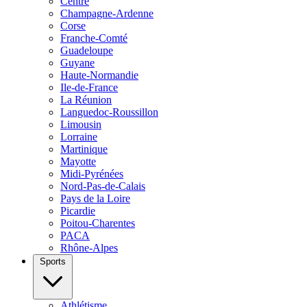
Centre
Champagne-Ardenne
Corse
Franche-Comté
Guadeloupe
Guyane
Haute-Normandie
Ile-de-France
La Réunion
Languedoc-Roussillon
Limousin
Lorraine
Martinique
Mayotte
Midi-Pyrénées
Nord-Pas-de-Calais
Pays de la Loire
Picardie
Poitou-Charentes
PACA
Rhône-Alpes
Sports
Athlétisme