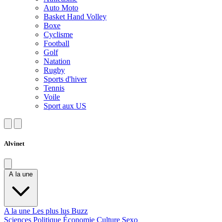
Auto Moto
Basket Hand Volley
Boxe
Cyclisme
Football
Golf
Natation
Rugby
Sports d'hiver
Tennis
Voile
Sport aux US
Alvinet
A la une
A la une
Les plus lus
Buzz
Sciences
Politique
Économie
Culture
Sexo