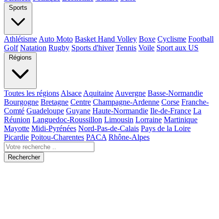
Sports
Athlétisme
Auto Moto
Basket Hand Volley
Boxe
Cyclisme
Football
Golf
Natation
Rugby
Sports d'hiver
Tennis
Voile
Sport aux US
Régions
Toutes les régions
Alsace
Aquitaine
Auvergne
Basse-Normandie
Bourgogne
Bretagne
Centre
Champagne-Ardenne
Corse
Franche-
Comté
Guadeloupe
Guyane
Haute-Normandie
Ile-de-France
La
Réunion
Languedoc-Roussillon
Limousin
Lorraine
Martinique
Mayotte
Midi-Pyrénées
Nord-Pas-de-Calais
Pays de la Loire
Picardie
Poitou-Charentes
PACA
Rhône-Alpes
Rechercher