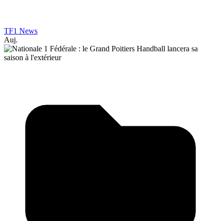
TF1 News
Auj.