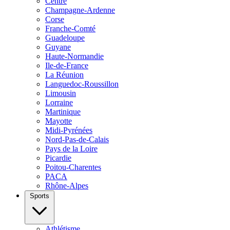
Centre
Champagne-Ardenne
Corse
Franche-Comté
Guadeloupe
Guyane
Haute-Normandie
Ile-de-France
La Réunion
Languedoc-Roussillon
Limousin
Lorraine
Martinique
Mayotte
Midi-Pyrénées
Nord-Pas-de-Calais
Pays de la Loire
Picardie
Poitou-Charentes
PACA
Rhône-Alpes
Sports
Athlétisme