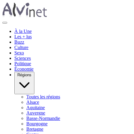
À la Une
Les + lus
Buzz
Culture
Sexo
Sciences
Politique
Économie
Régions
Toutes les régions
Alsace
Aquitaine
Auvergne
Basse-Normandie
Bourgogne
Bretagne