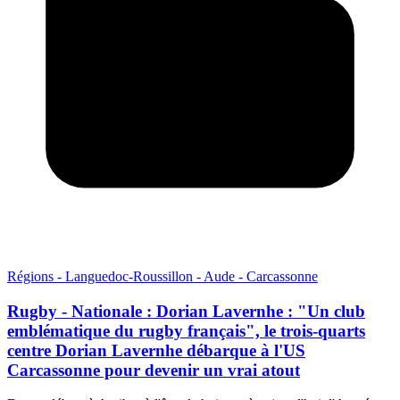
Régions - Languedoc-Roussillon - Aude - Carcassonne
Rugby - Nationale : Dorian Lavernhe : "Un club
emblématique du rugby français", le trois-quarts
centre Dorian Lavernhe débarque à l'US
Carcassonne pour devenir un vrai atout