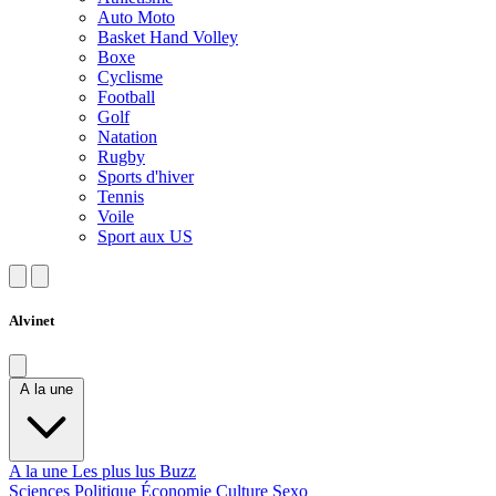
Auto Moto
Basket Hand Volley
Boxe
Cyclisme
Football
Golf
Natation
Rugby
Sports d'hiver
Tennis
Voile
Sport aux US
Alvinet
A la une
A la une
Les plus lus
Buzz
Sciences
Politique
Économie
Culture
Sexo