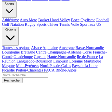
Sports
Athlétisme
Auto Moto
Basket Hand Volley
Boxe
Cyclisme
Football
Golf
Natation
Rugby
Sports d'hiver
Tennis
Voile
Sport aux US
Régions
Toutes les régions
Alsace
Aquitaine
Auvergne
Basse-Normandie
Bourgogne
Bretagne
Centre
Champagne-Ardenne
Corse
Franche-
Comté
Guadeloupe
Guyane
Haute-Normandie
Ile-de-France
La
Réunion
Languedoc-Roussillon
Limousin
Lorraine
Martinique
Mayotte
Midi-Pyrénées
Nord-Pas-de-Calais
Pays de la Loire
Picardie
Poitou-Charentes
PACA
Rhône-Alpes
Rechercher