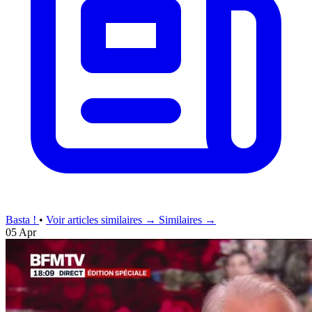
Basta !
•
Voir articles similaires →
Similaires →
05 Apr