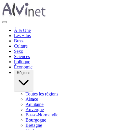
À la Une
Les + lus
Buzz
Culture
Sexo
Sciences
Politique
Économie
Régions
Toutes les régions
Alsace
Aquitaine
Auvergne
Basse-Normandie
Bourgogne
Bretagne