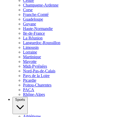
Centre
Champagne-Ardenne
Corse
Franche-Comté
Guadeloupe
Guyane
Haute-Normandie
Ile-de-France
La Réunion
Languedoc-Roussillon
Limousin
Lorraine
Martinique
Mayotte
Midi-Pyrénées
Nord-Pas-de-Calais
Pays de la Loire
Picardie
Poitou-Charentes
PACA
Rhône-Alpes
Sports
Athlétisme