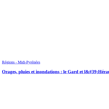
Régions - Midi-Pyrénées
Orages, pluies et inondations : le Gard et l&#39;Héra