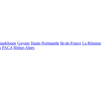
uadeloupe
Guyane
Haute-Normandie
Ile-de-France
La Réunion
s
PACA
Rhône-Alpes