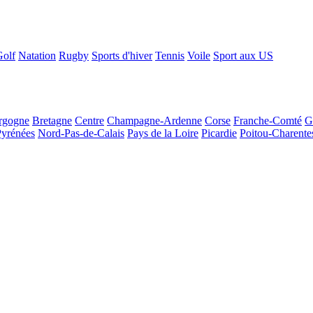
Golf
Natation
Rugby
Sports d'hiver
Tennis
Voile
Sport aux US
rgogne
Bretagne
Centre
Champagne-Ardenne
Corse
Franche-Comté
G
Pyrénées
Nord-Pas-de-Calais
Pays de la Loire
Picardie
Poitou-Charente