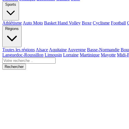
Sports
Athlétisme
Auto Moto
Basket Hand Volley
Boxe
Cyclisme
Football
Régions
Toutes les régions
Alsace
Aquitaine
Auvergne
Basse-Normandie
Bou
Languedoc-Roussillon
Limousin
Lorraine
Martinique
Mayotte
Midi-
Rechercher