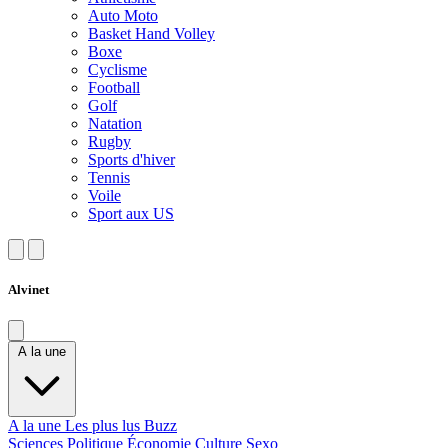
Auto Moto
Basket Hand Volley
Boxe
Cyclisme
Football
Golf
Natation
Rugby
Sports d'hiver
Tennis
Voile
Sport aux US
Alvinet
A la une
A la une
Les plus lus
Buzz
Sciences
Politique
Économie
Culture
Sexo