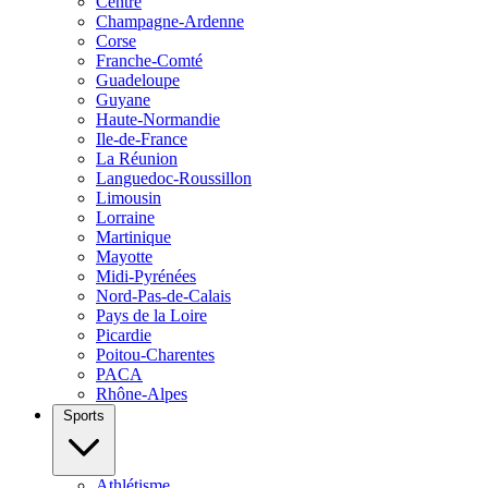
Centre
Champagne-Ardenne
Corse
Franche-Comté
Guadeloupe
Guyane
Haute-Normandie
Ile-de-France
La Réunion
Languedoc-Roussillon
Limousin
Lorraine
Martinique
Mayotte
Midi-Pyrénées
Nord-Pas-de-Calais
Pays de la Loire
Picardie
Poitou-Charentes
PACA
Rhône-Alpes
Sports
Athlétisme