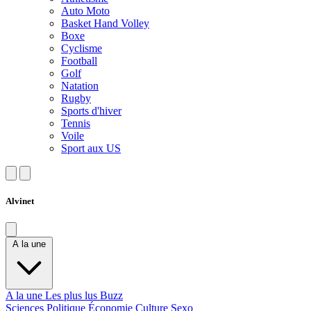
Auto Moto
Basket Hand Volley
Boxe
Cyclisme
Football
Golf
Natation
Rugby
Sports d'hiver
Tennis
Voile
Sport aux US
Alvinet
A la une
A la une
Les plus lus
Buzz
Sciences
Politique
Économie
Culture
Sexo