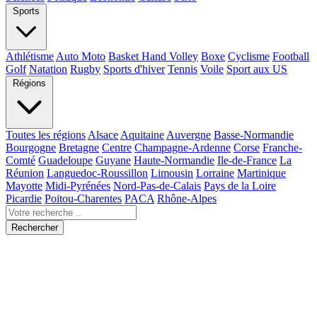
Sports
Athlétisme
Auto Moto
Basket Hand Volley
Boxe
Cyclisme
Football
Golf
Natation
Rugby
Sports d'hiver
Tennis
Voile
Sport aux US
Régions
Toutes les régions
Alsace
Aquitaine
Auvergne
Basse-Normandie
Bourgogne
Bretagne
Centre
Champagne-Ardenne
Corse
Franche-
Comté
Guadeloupe
Guyane
Haute-Normandie
Ile-de-France
La
Réunion
Languedoc-Roussillon
Limousin
Lorraine
Martinique
Mayotte
Midi-Pyrénées
Nord-Pas-de-Calais
Pays de la Loire
Picardie
Poitou-Charentes
PACA
Rhône-Alpes
Rechercher