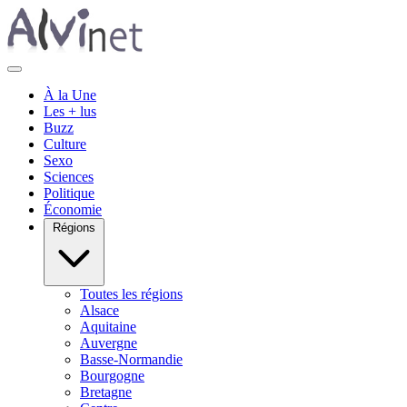
À la Une
Les + lus
Buzz
Culture
Sexo
Sciences
Politique
Économie
Régions
Toutes les régions
Alsace
Aquitaine
Auvergne
Basse-Normandie
Bourgogne
Bretagne