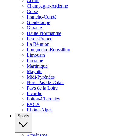
Centre
Champagne-Ardenne
Corse
Franche-Comté
Guadeloupe
Guyane
Haute-Normandie
Ile-de-France
La Réunion
Languedoc-Roussillon
Limousin
Lorraine
Martinique
Mayotte
Midi-Pyrénées
Nord-Pas-de-Calais
Pays de la Loire
Picardie
Poitou-Charentes
PACA
Rhône-Alpes
Sports
Athlétisme