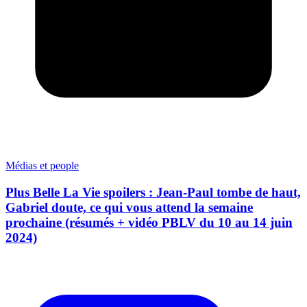
Médias et people
Plus Belle La Vie spoilers : Jean-Paul tombe de haut,
Gabriel doute, ce qui vous attend la semaine
prochaine (résumés + vidéo PBLV du 10 au 14 juin
2024)