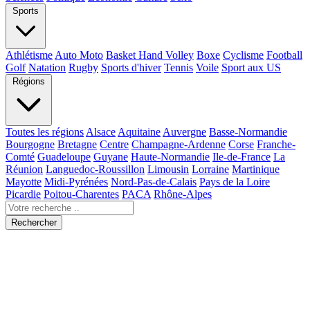
Sports
Athlétisme
Auto Moto
Basket Hand Volley
Boxe
Cyclisme
Football
Golf
Natation
Rugby
Sports d'hiver
Tennis
Voile
Sport aux US
Régions
Toutes les régions
Alsace
Aquitaine
Auvergne
Basse-Normandie
Bourgogne
Bretagne
Centre
Champagne-Ardenne
Corse
Franche-
Comté
Guadeloupe
Guyane
Haute-Normandie
Ile-de-France
La
Réunion
Languedoc-Roussillon
Limousin
Lorraine
Martinique
Mayotte
Midi-Pyrénées
Nord-Pas-de-Calais
Pays de la Loire
Picardie
Poitou-Charentes
PACA
Rhône-Alpes
Rechercher