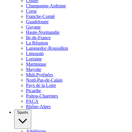
Centre
Champagne-Ardenne
Corse
Franche-Comté
Guadeloupe
Guyane
Haute-Normandie
Ile-de-France
La Réunion
Languedoc-Roussillon
Limousin
Lorraine
Martinique
Mayotte
Midi-Pyrénées
Nord-Pas-de-Calais
Pays de la Loire
Picardie
Poitou-Charentes
PACA
Rhône-Alpes
Sports
Athlétisme