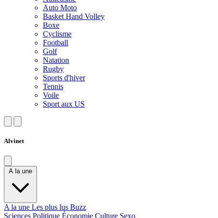
Auto Moto
Basket Hand Volley
Boxe
Cyclisme
Football
Golf
Natation
Rugby
Sports d'hiver
Tennis
Voile
Sport aux US
Alvinet
A la une
A la une
Les plus lus
Buzz
Sciences
Politique
Économie
Culture
Sexo