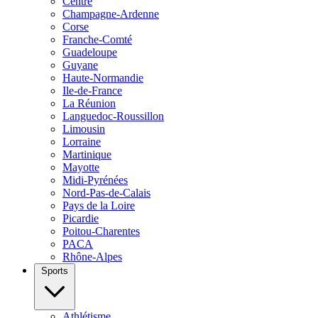
Centre
Champagne-Ardenne
Corse
Franche-Comté
Guadeloupe
Guyane
Haute-Normandie
Ile-de-France
La Réunion
Languedoc-Roussillon
Limousin
Lorraine
Martinique
Mayotte
Midi-Pyrénées
Nord-Pas-de-Calais
Pays de la Loire
Picardie
Poitou-Charentes
PACA
Rhône-Alpes
Sports
Athlétisme