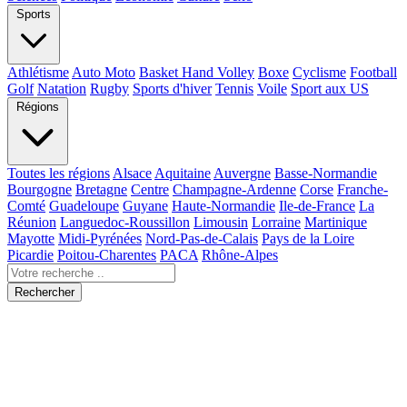
Sports
Athlétisme
Auto Moto
Basket Hand Volley
Boxe
Cyclisme
Football
Golf
Natation
Rugby
Sports d'hiver
Tennis
Voile
Sport aux US
Régions
Toutes les régions
Alsace
Aquitaine
Auvergne
Basse-Normandie
Bourgogne
Bretagne
Centre
Champagne-Ardenne
Corse
Franche-
Comté
Guadeloupe
Guyane
Haute-Normandie
Ile-de-France
La
Réunion
Languedoc-Roussillon
Limousin
Lorraine
Martinique
Mayotte
Midi-Pyrénées
Nord-Pas-de-Calais
Pays de la Loire
Picardie
Poitou-Charentes
PACA
Rhône-Alpes
Rechercher