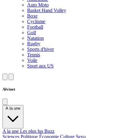
Auto Moto
Basket Hand Volley
Boxe
Cyclisme
Football
Golf
Natation
Rugby
Sports d'hiver
Tennis
Voile
Sport aux US
Alvinet
A la une
A la une
Les plus lus
Buzz
Sciences
Politique
Économie
Culture
Sexo