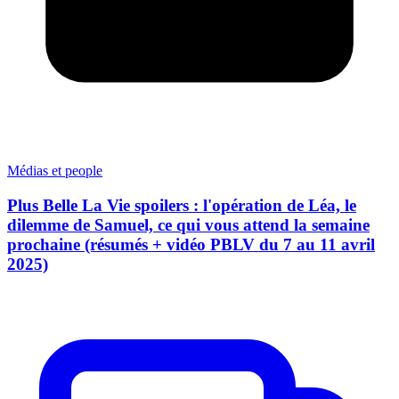
Médias et people
Plus Belle La Vie spoilers : l'opération de Léa, le
dilemme de Samuel, ce qui vous attend la semaine
prochaine (résumés + vidéo PBLV du 7 au 11 avril
2025)