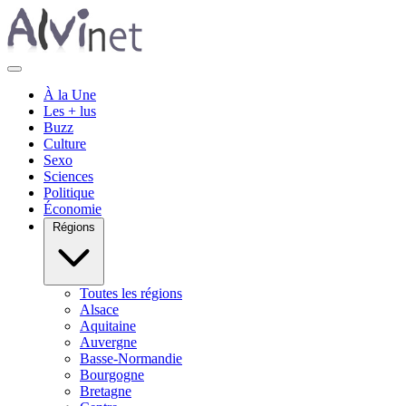
À la Une
Les + lus
Buzz
Culture
Sexo
Sciences
Politique
Économie
Régions
Toutes les régions
Alsace
Aquitaine
Auvergne
Basse-Normandie
Bourgogne
Bretagne